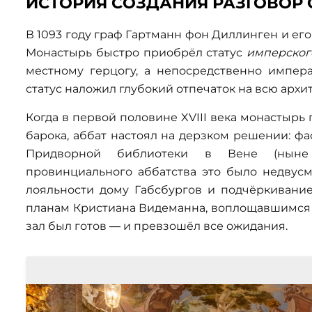
ИСТОРИЯ СОЗДАНИЯ РАЗГОВОР 
В 1093 году граф Гартманн фон Диллинген и его
Монастырь быстро приобрёл статус
имперског
местному герцогу, а непосредственно импер
статус наложил глубокий отпечаток на всю арх
Когда в первой половине XVIII века монастырь
барока, аббат настоял на дерзком решении: ф
Придворной библиотеки в Вене (ныне 
провинциального аббатства это было недву
лояльности дому Габсбургов и подчёркивание
планам Кристиана Видеманна, воплощавшимся 
зал был готов — и превзошёл все ожидания.