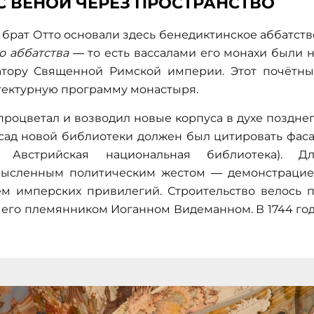
С ВЕНОЙ ЧЕРЕЗ ПРОСТРАНСТВО
 брат Отто основали здесь бенедиктинское аббатств
о аббатства
— то есть вассалами его монахи были 
атору Священной Римской империи. Этот почётн
итектурную программу монастыря.
 процветал и возводил новые корпуса в духе поздне
асад новой библиотеки должен был цитировать фас
Австрийская национальная библиотека). Дл
смысленным политическим жестом — демонстраци
м имперских привилегий. Строительство велось 
его племянником Иоганном Видеманном. В 1744 го