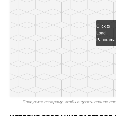
Click to
Load
Panorama
Покрутите панораму, чтобы ощутить полное пог