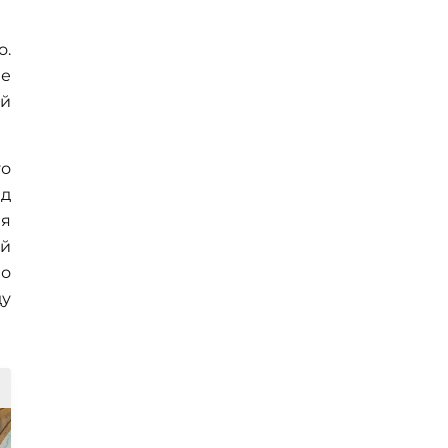
о.
не
ый
го
ад
я
ей
по
ду