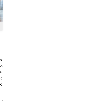
а.
Но
 и
 с
ую
сь