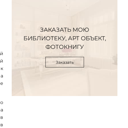
ЗАКАЗАТЬ МОЮ
БИБЛИОТЕКУ, АРТ ОБЪЕКТ,
ФОТОКНИГУ
ый
ой
Заказать
 к
 а
ее
то
ва
 в
 в