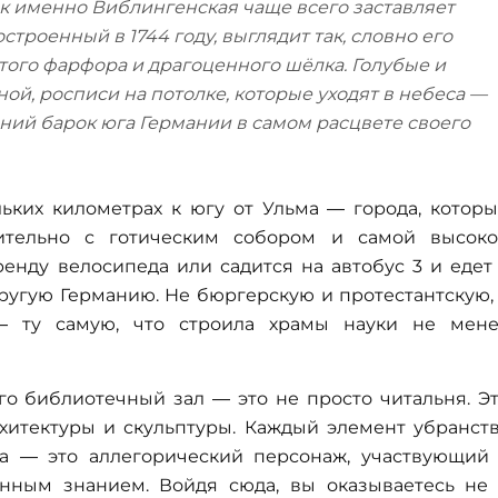
к именно Виблингенская чаще всего заставляет
строенный в 1744 году, выглядит так, словно его
стого фарфора и драгоценного шёлка. Голубые и
й, росписи на потолке, которые уходят в небеса —
дний барок юга Германии в самом расцвете своего
ьких километрах к югу от Ульма — города, котор
ительно с готическим собором и самой высок
ренду велосипеда или садится на автобус 3 и едет
ругую Германию. Не бюргерскую и протестантскую,
— ту самую, что строила храмы науки не мен
его библиотечный зал — это не просто читальня. Э
рхитектуры и скульптуры. Каждый элемент убранст
ра — это аллегорический персонаж, участвующий
ным знанием. Войдя сюда, вы оказываетесь не