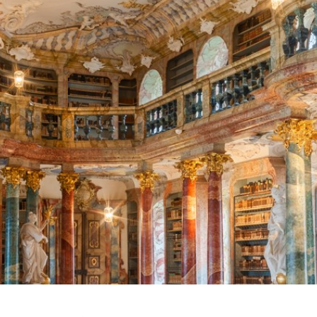
Религия
Спорт и Хобби
на
Путешествия и
Сказки. Басни. Фольклор
открытия
Тайные сообще
ры к
мистика, эзот
Словари. Энциклопедии
Религия
 Рыбалка
Транспорт
оль
Репринты
Экономика и 
Россия и Символика РФ
Энциклопедии
Сатира и Юмор
Словари
и
ка