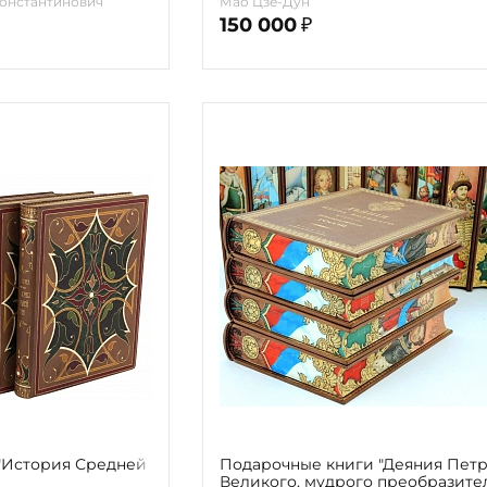
онстантинович
Мао Цзе-Дун
150 000
₽
"История Средней
Подарочные книги "Деяния Пет
Великого, мудрого преобразите