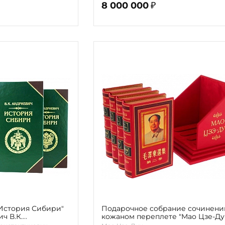
8 000 000
₽
"История Сибири"
Подарочное собрание сочинени
кожаном переплете "Мао Цзе-Ду
 редкость!)
подставке