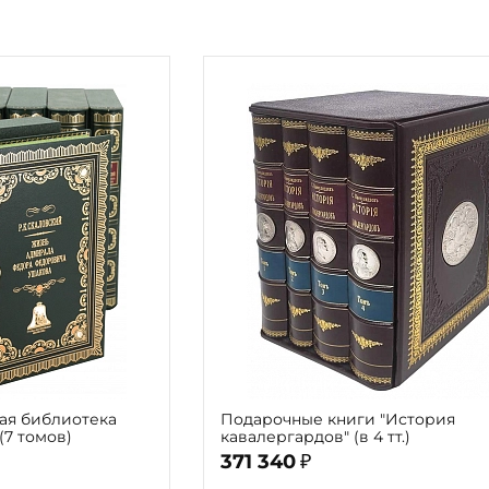
Религия
Спорт и Хобби
на
Путешествия и
Сказки. Басни. Фольклор
открытия
Тайные сообще
ры к
мистика, эзот
Словари. Энциклопедии
Религия
 Рыбалка
Транспорт
оль
Репринты
Экономика и 
Россия и Символика РФ
Энциклопедии
Сатира и Юмор
Словари
и
ка
ая библиотека
Подарочные книги "История
7 томов)
кавалергардов" (в 4 тт.)
371 340
₽