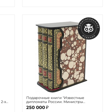
Подарочные книги "Известные
 2-х
дипломаты России. Министры
Иностранных Дел Российской
250 000
₽
Империи 1802-2002"