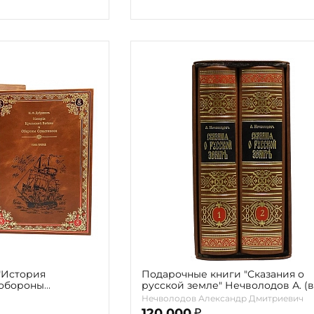
"История
Подарочные книги "Сказания о
 обороны
русской земле" Нечволодов А. (в
томах)
томах)
Нечволодов Александр Дмитриевич
120 000
₽