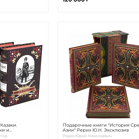
Казаки.
Подарочные книги "История Ср
ки и
Азии" Рерих Ю.Н. Эксклюзив
х томах" Мария и
ктор
Рерих Юрий Николаевич