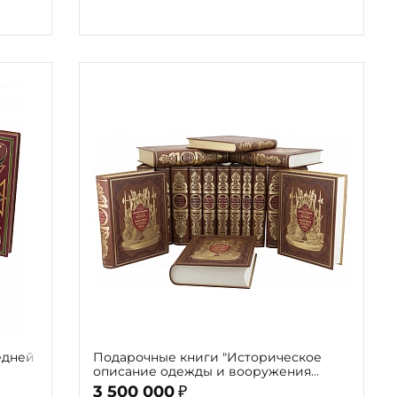
едней
Подарочные книги "Историческое
описание одежды и вооружения
российских войск, с рисунками,
3 500 000
₽