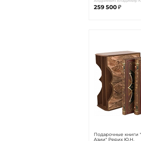
Андриевич Владимир К
259 500
₽
Подарочные книги 
Азии" Рерих Ю.Н.