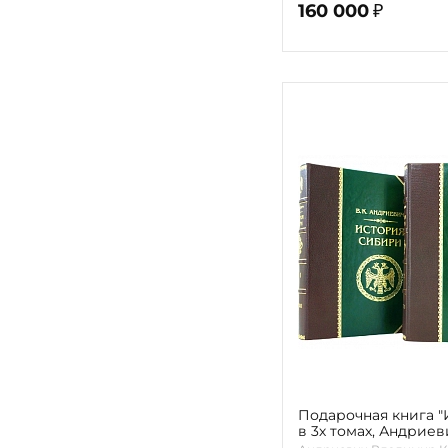
Виктор Котляровы.
160 000
₽
Подарочная книга 
в 3х томах, Андриевич В.К.
(Библиографическая