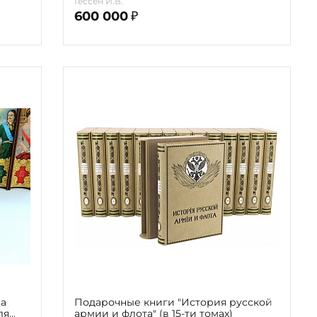
Гессен И.В.
600 000
₽
ра
Подарочные книги "История русской
ля
армии и флота" (в 15-ти томах)