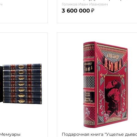
России" (В 15 томах)
ич
Голиков Иван Иванович
3 600 000
₽
«Мемуары
Подарочная книга "Ущелье дьяво