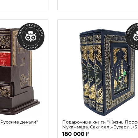
Русские деньги"
Подарочные книги "Жизнь Прор
Мухаммада, Сахих аль-Бухари". (3
в футляре)
180 000
₽