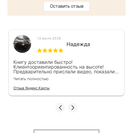
Оставить отзыв
13 июля 2026
Надежда
Книгу доставили быстро!
Клиентоориентированность на высоте!
Предварительно прислали видео, показали
книжку, быстро отправили и положили
Читать полностью
подарочек) Спасибо!!!
Отзыв Яндекс.Карты