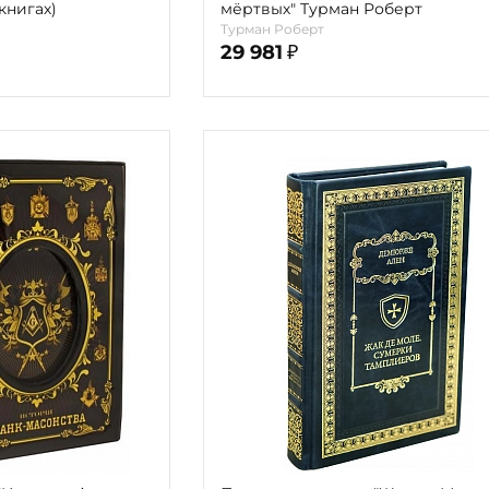
книгах)
мёртвых" Турман Роберт
Турман Роберт
29 981
₽