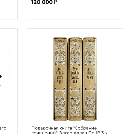
120 000
₽
его
Подарочная книга "Собрание
сочинений", Эдгар Аллан По (В 3-х