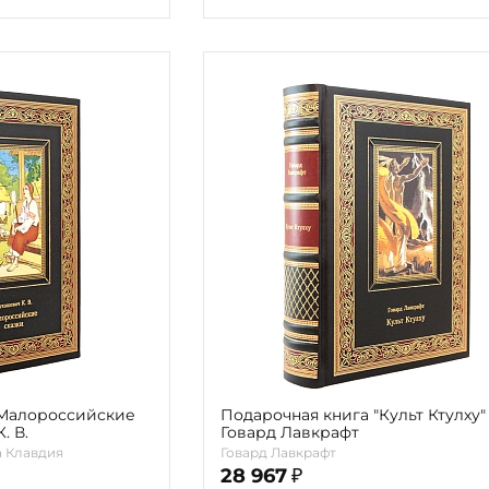
"Малороссийские
Подарочная книга "Культ Ктулху"
. В.
Говард Лавкрафт
 Клавдия
Говард Лавкрафт
28 967
₽