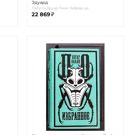
Эдуард
Лабулэ Эдуар Рене Лефевр де
22 869
₽