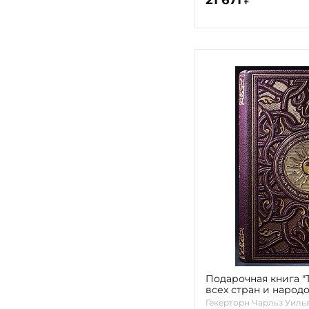
Подарочная книга 
всех стран и народ
Гекерторн
Гекерторн Чарльз Уиль