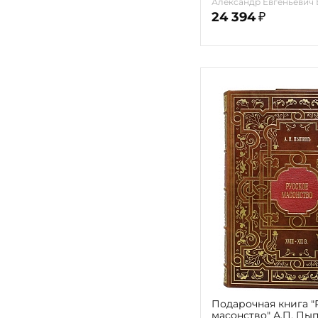
Александр Евгеньевич
Евгеньевич Бурцев
24 394
₽
Подарочная книга "
масонство" А.П. Пы