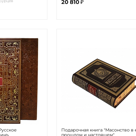
 Бурцев
20 810
₽
Русское
Подарочная книга "Масонство в 
пинъ
прошлом и настоящем"