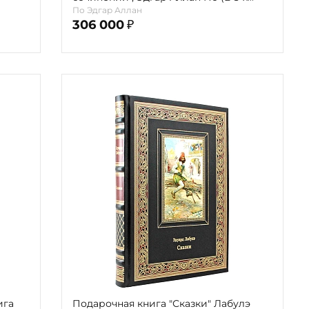
томах)
По Эдгар Аллан
306 000
₽
ига
Подарочная книга "Сказки" Лабулэ