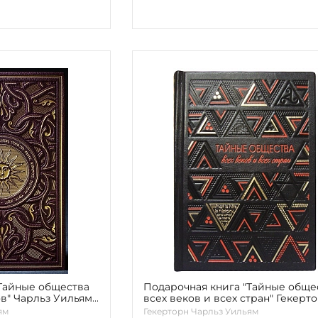
"Тайные общества
Подарочная книга "Тайные обще
ов" Чарльз Уильям
всех веков и всех стран" Гекерто
У.
ям
Гекерторн Чарльз Уильям