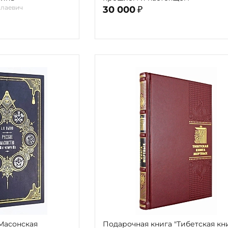
лаевич
30 000
₽
Масонская
Подарочная книга "Тибетская кн