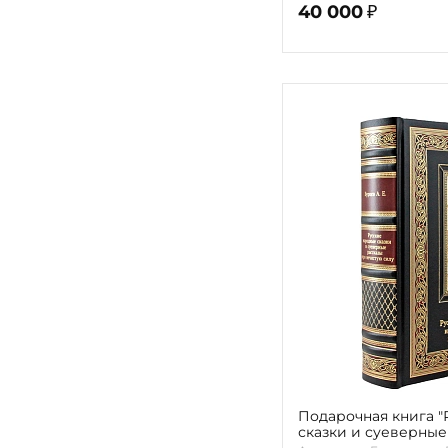
40 000
₽
Подарочная книга 
сказки и суеверные
нечистую силу" Але