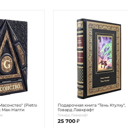
Религия
Спорт и Хобби
на
Путешествия и
Сказки. Басни. Фольклор
открытия
Тайные сообще
ры к
мистика, эзот
Словари. Энциклопедии
Религия
 Рыбалка
Транспорт
оль
Репринты
Экономика и 
Россия и Символика РФ
Энциклопедии
Сатира и Юмор
Словари
и
ка
асонство" (Pietra
Подарочная книга "Тень Ктулху",
к Мак-Налти
Говард Лавкрафт
рк
Говард Лавкрафт
25 700
₽