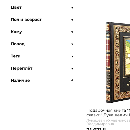
Цвет
Пол и возраст
Кому
Повод
Теги
Переплёт
Наличие
Подарочная книга 
сказки" Лукашевич К
Лукашевич-Хмызникова
Владимировна
21 671
₽