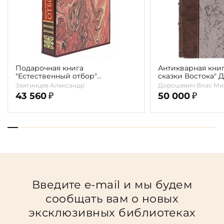
Подарочная книга
Антикварная книг
"Естественный отбор"
сказки Востока" 
Звягинцев Александр
1902г.
Звягинцев Александр
Дорошевич Влас Ми
43 560
50 000
₽
₽
Введите e-mail и мы будем
сообщать вам о новых
эксклюзивных библиотеках