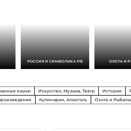
Религия
Спорт и Хобби
на
Путешествия и
Сказки. Басни. Фольклор
открытия
Тайные сообще
ры к
мистика, эзот
Словари. Энциклопедии
Религия
 Рыбалка
Транспорт
оль
Репринты
Экономика и 
Россия и Символика РФ
Энциклопедии
Сатира и Юмор
Словари
и
РОССИЯ И СИМВОЛИКА РФ
ОХОТА И 
ка
ранные языки
Искусство, Музыка, Театр
История
произведения
Кулинария, Алкоголь
Охота и Рыбалк