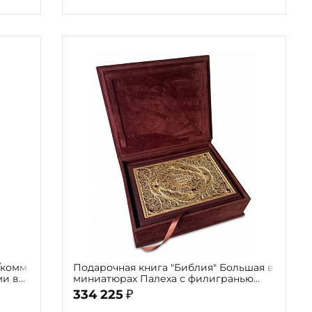
/комм.
Подарочная книга "Библия" Большая в
ми в
миниатюрах Палеха с филигранью
(золото), гранатами в замшевой
334 225
₽
шкатулке