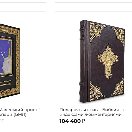
"Маленький принц"
Подарочная книга "Библия" с
юпери (БМЛ)
индексами /комментариями,
филигранью (золото) и гранатам
де
104 400
₽