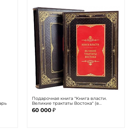
Подарочная книга "Книга власти.
арь
Великие трактаты Востока" (в
футляре)
60 000
₽