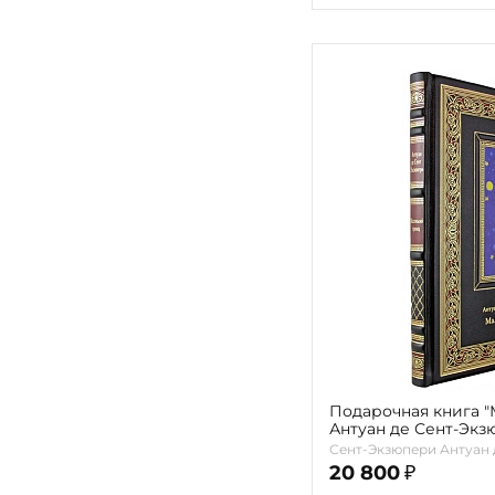
Подарочная книга 
Антуан де Сент-Экз
Сент-Экзюпери Антуан 
20 800
₽