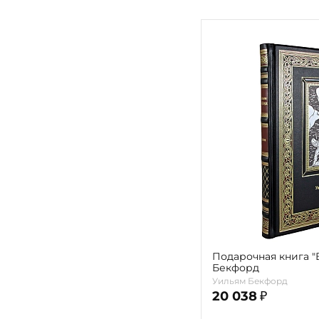
Подарочная книга "
Бекфорд
Уильям Бекфорд
20 038
₽