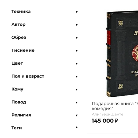
Техника
Автор
Обрез
Тиснение
Цвет
Пол и возраст
Кому
Повод
Подарочная книга 
комедия"
Алигьери Данте
Религия
145 000
₽
Теги