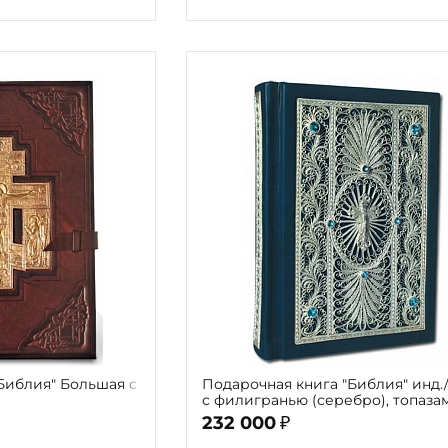
Библия" Большая с
Подарочная книга "Библия" инд.
с филигранью (серебро), топаза
замшевой шкатулке
232 000
₽