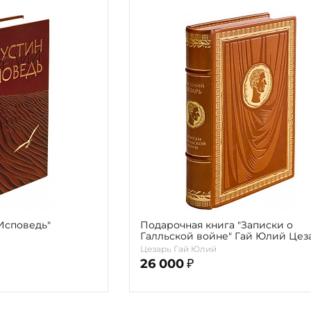
Исповедь"
Подарочная книга "Записки о
Галльской войне" Гай Юлий Цез
Цезарь Гай Юлий
26 000
₽