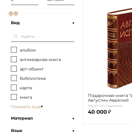
Вид
альбом
антикварная книга
арт-объект
библиотека
карта
Подарочная книга "
книга
Августин Аврелий
Августин Аврелий
Показать еще
40 000
₽
Материал
Язык