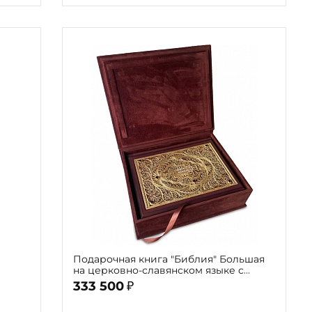
Подарочная книга "Библия" Большая
на церковно-славянском языке с
и
литьем и филигранью (золото) и
333 500
₽
гранатами в замшевой шкатулке