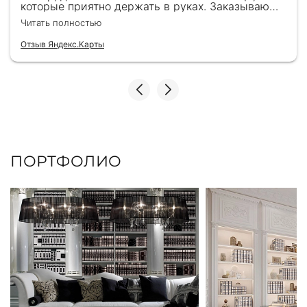
которые приятно держать в руках. Заказываю
здесь уже второй раз для бизнес-партнеров,
Читать полностью
всегда всё безупречно — от общения с
консультантами до качества самих книг.
Отзыв Яндекс.Карты
Однозначно рекомендую
ПОРТФОЛИО