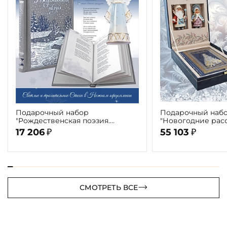
Подарочный набор
Подарочный наб
"Рождественская поэзия.
"Новогодние рас
Елочная игрушка Ангелочек –
игрушки Дед Мор
17 206
55 103
₽
₽
колокольчик"
Снегурочка"
СМОТРЕТЬ ВСЕ