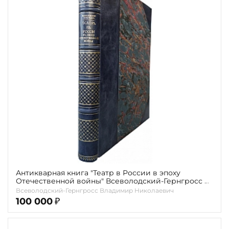
Антикварная книга "Театр в России в эпоху
Отечественной войны" Всеволодский-Гернгросс В.
1912г.
Всеволодский-Гернгросс Владимир Николаевич
100 000
₽