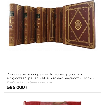
Антикварное собрание "История русского
искусства" Грабарь, И. в 6 томах (Редкость! Полный
комплект с 4-м томом! 1910- 1913)
Грабарь Игорь Эммануилович
585 000
₽