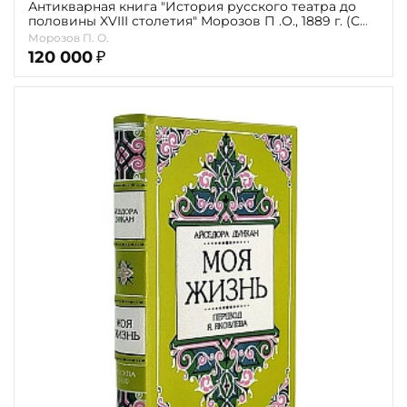
Антикварная книга "История русского театра до
половины XVIII столетия" Морозов П .О., 1889 г. (С
автографом автора)
Морозов П. О.
120 000
₽