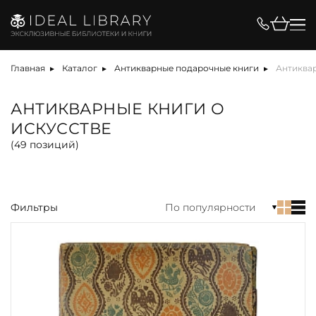
Цена, ₽
Главная
Каталог
Антикварные подарочные книги
Антиквар
АНТИКВАРНЫЕ КНИГИ О
ИСКУССТВЕ
Вид
(
49
позиций)
альбом
антикварная книга
Фильтры
По популярности
книга
Материал
Язык
Автор