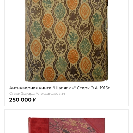
Обрез
Тиснение
Цвет
Пол и возраст
Кому
Повод
Теги
Антикварная книга "Шаляпин" Старк Э.А. 1915г.
Старк Эдуард Александрович
Переплёт
250 000
₽
Наличие