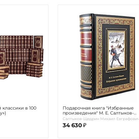
 классики в 100
Подарочная книга "Избранные
y»)
произведения" М. Е. Салтыков-
Щедрин
Салтыков-Щедрин Михаил Евграфови
34 630
₽