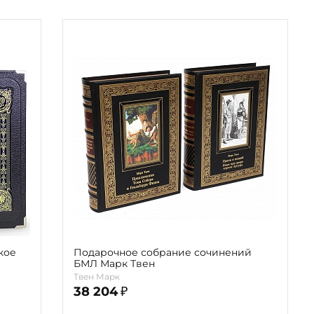
кое
Подарочное собрание сочинений
БМЛ Марк Твен
Твен Марк
38 204
₽