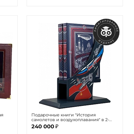
ая
Подарочные книги "История
самолетов и воздухоплавания" в 2-
томах (на подставке)
240 000
₽