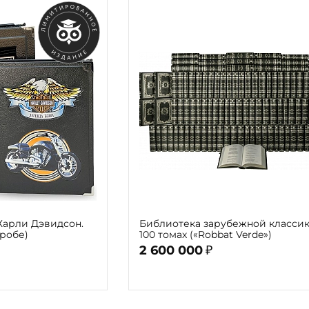
Харли Дэвидсон.
Библиотека зарубежной классик
оробе)
100 томах («Robbat Verde»)
2 600 000
₽