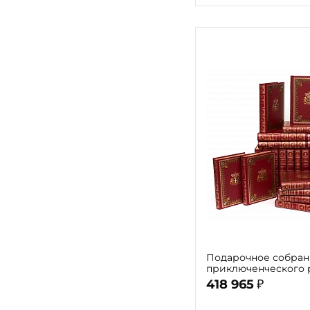
Подарочное собран
приключенческого р
томах)
418 965
₽