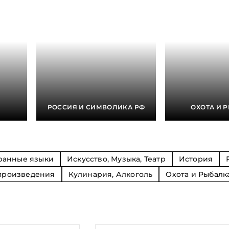
Религия
Спорт и Хобби
на
Путешествия и
Сказки. Басни. Фольклор
открытия
Тайные сообще
ры к
мистика, эзот
Словари. Энциклопедии
Религия
 Рыбалка
Транспорт
оль
Репринты
Экономика и 
Россия и Символика РФ
Энциклопедии
Сатира и Юмор
Словари
и
РОССИЯ И СИМВОЛИКА РФ
ОХОТА И 
ка
ранные языки
Искусство, Музыка, Театр
История
произведения
Кулинария, Алкоголь
Охота и Рыбалк