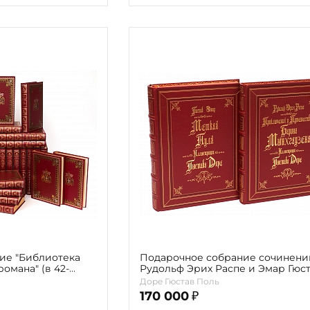
ие "Библиотека
Подарочное собрание сочинени
омана" (в 42-
Рудольф Эрих Распе и Эмар Гюс
Доре Гюстав Поль
170 000
₽