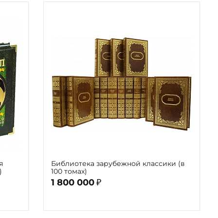
я
Библиотека зарубежной классики (в
)
100 томах)
1 800 000
₽