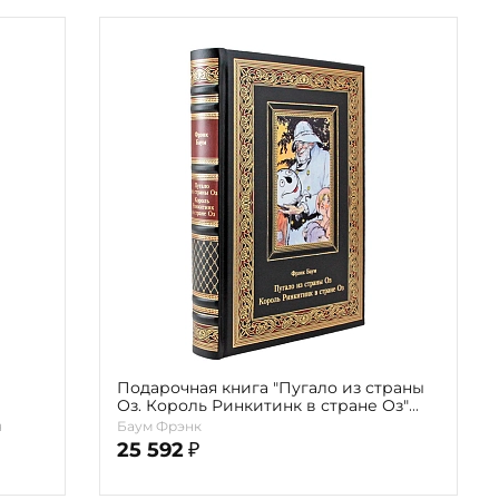
Подарочная книга "Пугало из страны
Оз. Король Ринкитинк в стране Оз"
Фрэнк Баум
ч
Баум Фрэнк
25 592
₽