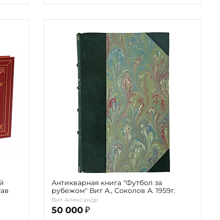
й
Антикварная книга "Футбол за
тав
рубежом" Вит А., Соколов А. 1959г.
Вит Александр
50 000
₽