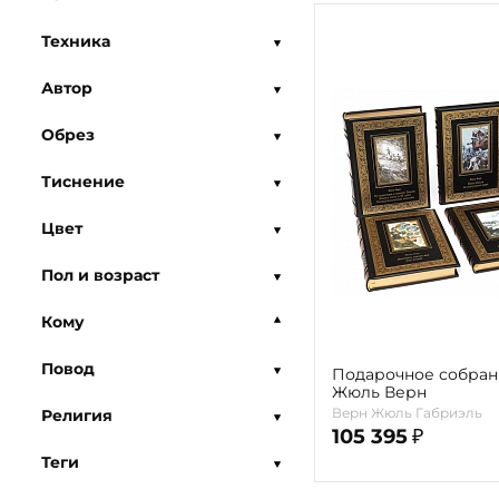
Техника
Автор
Обрез
Тиснение
Цвет
Пол и возраст
Кому
Повод
Подарочное собран
Жюль Верн
Верн Жюль Габриэль
Религия
105 395
₽
Теги