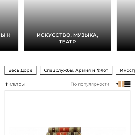
книга
Показать еще
Материал
Е
Ы К
ИСКУССТВО, МУЗЫКА,
Язык
ТЕАТР
Техника
Автор
Весь Доре
Спецслужбы, Армия и Флот
Иност
Обрез
Фильтры
По популярности
Тиснение
Цвет
Пол и возраст
Кому