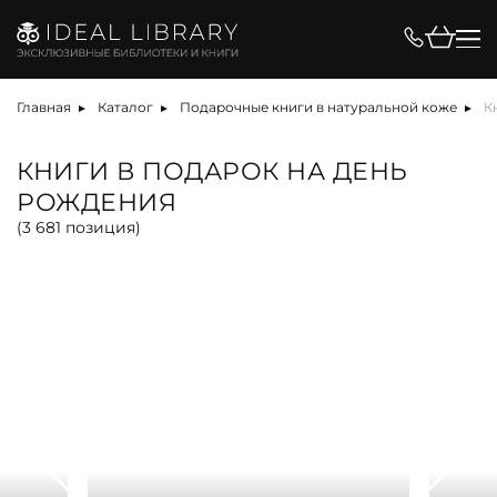
Цена, ₽
Главная
Каталог
Подарочные книги в натуральной коже
К
КНИГИ В ПОДАРОК НА ДЕНЬ
РОЖДЕНИЯ
Вид
(
3 681
позиция)
альбом
антикварная книга
арт-объект
библиотека
карта