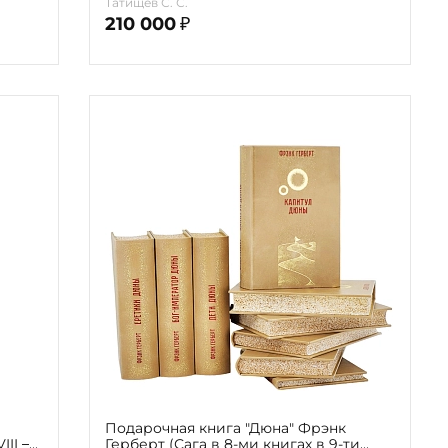
Татищев С. С.
210 000
₽
Подарочная книга "Дюна" Фрэнк
II –
Герберт (Сага в 8-ми книгах в 9-ти