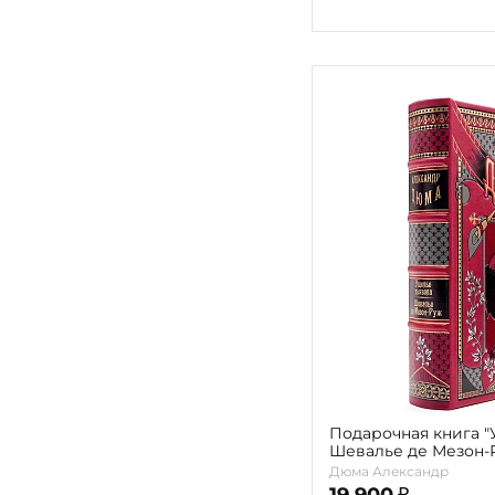
Подарочная книга "
Шевалье де Мезон-Р
Дюма
Дюма Александр
19 900
₽