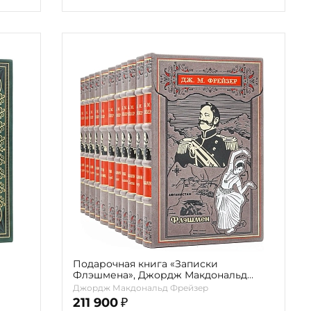
Подарочная книга «Записки
Флэшмена», Джордж Макдональд
Фрейзер (13 томов)
Джордж Макдональд Фрейзер
211 900
₽