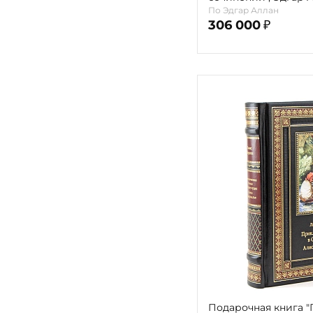
томах)
По Эдгар Аллан
306 000
₽
Подарочная книга 