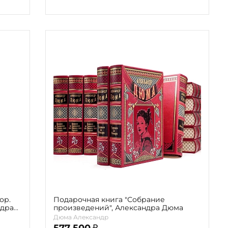
ор.
Подарочная книга "Собрание
ндра
произведений", Александра Дюма
Дюма Александр
577 500
₽