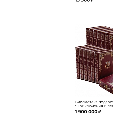
Библиотека подаро
"Приключения и ле
путешествий" 12 то
1 900 000
₽