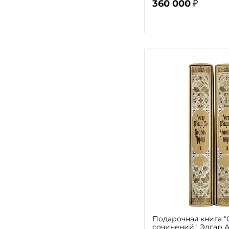
360 000
₽
Подарочная книга 
сочинений", Эдгар А