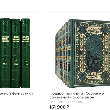
енной фантастики
Подарочная книга «Собрание
сочинений», Жюль Верн
Верн Жюль Габриэль
161 900
₽