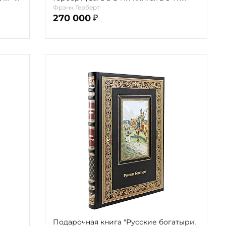
а,
переплётах)
Фрэнк Герберт
270 000
₽
Подарочная книга "Русские богатыри.