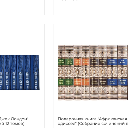
Джек Лондон"
Подарочная книга "Африканская
й 12 томов)
одиссея" (Собрание сочинений в
томах)