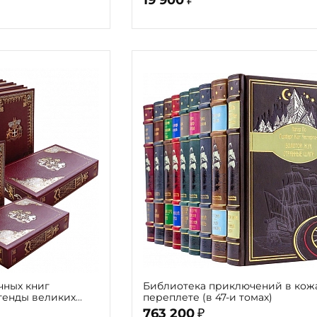
чных книг
Библиотека приключений в кож
генды великих
переплете (в 47-и томах)
мов
763 200
₽