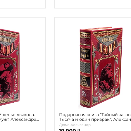
Ущелье дьявола.
Подарочная книга "Тайный загов
уж", Александра
Тысяча и один призрак.", Алекса
Дюма
Дюма Александр
19 900
₽