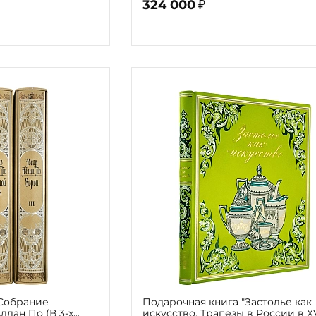
324 000
₽
"Собрание
Подарочная книга "Застолье как
ллан По (В 3-х
искусство. Трапезы в России в XVI