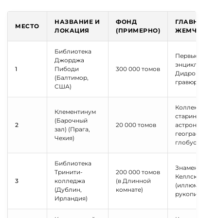
НАЗВАНИЕ И
ФОНД
ГЛАВНАЯ
МЕСТО
ЛОКАЦИЯ
(ПРИМЕРНО)
ЖЕМЧУЖИН
Библиотека
Первые изда
Джорджа
энциклопеди
1
Пибоди
300 000 томов
Дидро и д'Ал
(Балтимор,
гравюры Пир
США)
Коллекция
Клементинум
старинных
(Барочный
2
20 000 томов
астрономичес
зал) (Прага,
географическ
Чехия)
глобусов
Библиотека
Знаменитая
Тринити-
200 000 томов
Келлская кни
3
колледжа
(в Длинной
(иллюминиро
(Дублин,
комнате)
рукопись IX в
Ирландия)