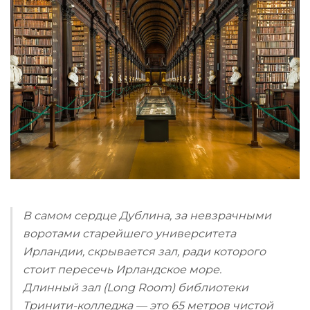
В самом сердце Дублина, за невзрачными
воротами старейшего университета
Ирландии, скрывается зал, ради которого
стоит пересечь Ирландское море.
Длинный зал (Long Room) библиотеки
Тринити-колледжа — это 65 метров чистой