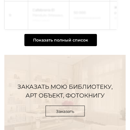
Живые д
Cafebrería El
50 000
растущи
9
Péndulo (Мехико,
наименований
среди к
Мексика)
полок
Показать полный список
ЗАКАЗАТЬ МОЮ БИБЛИОТЕКУ,
АРТ ОБЪЕКТ, ФОТОКНИГУ
Заказать