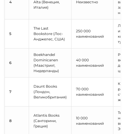
4
Alta (Венеция,
Неизвестно
ваннах 
Италия)
защиты 
наводне
Летающи
The Last
250 000
и знаме
5
Bookstore (Лос-
наименований
книжны
Анджелес, США)
туннель
Boekhandel
Располо
Dominicanen
40 000
величес
6
(Маастрихт,
наименований
домини
Нидерланды)
церкви 1
Книги
Daunt Books
70 000
расстав
7
(Лондон,
наименований
странам,
Великобритания)
жанрам
Терраса 
Atlantis Books
10 000
невероя
8
(Санторини,
наименований
видом н
Греция)
Эгейско