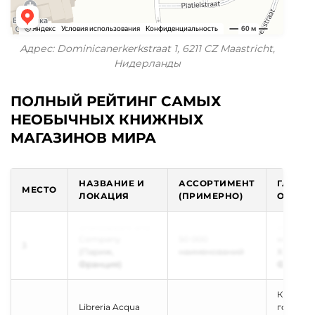
Адрес: Dominicanerkerkstraat 1, 6211 CZ Maastricht,
Нидерланды
ПОЛНЫЙ РЕЙТИНГ САМЫХ
НЕОБЫЧНЫХ КНИЖНЫХ
МАГАЗИНОВ МИРА
НАЗВАНИЕ И
АССОРТИМЕНТ
ГЛАВН
МЕСТО
ЛОКАЦИЯ
(ПРИМЕРНО)
ОСОБЕ
Shakespeare and
Историч
Company
50 000
место в
3
(Париж,
наименований
Хемингу
Франция)
Фицдже
Книги хр
Libreria Acqua
гондола