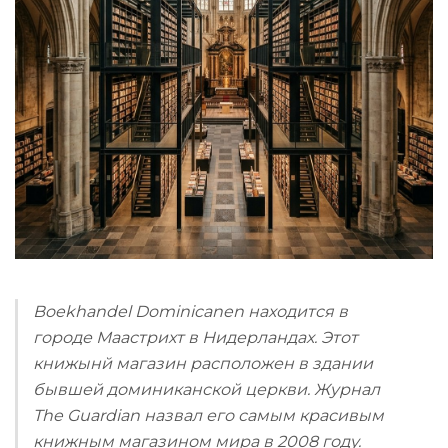
Boekhandel Dominicanen находится в
городе Маастрихт в Нидерландах. Этот
книжынй магазин расположен в здании
бывшей доминиканской церкви. Журнал
The Guardian назвал его самым красивым
книжным магазином мира в 2008 году.