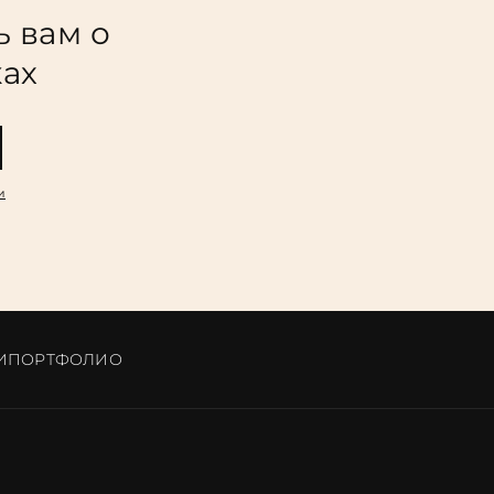
ь вам о
ках
и
И
ПОРТФОЛИО