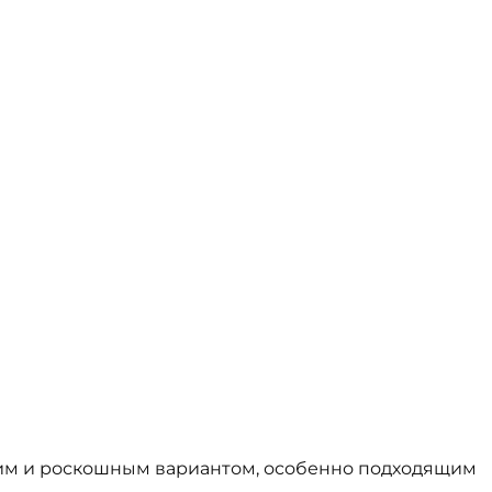
Религия
Спорт и Хобби
на
Путешествия и
Сказки. Басни. Фольклор
открытия
Тайные сообще
ры к
мистика, эзот
Словари. Энциклопедии
Религия
 Рыбалка
Транспорт
оль
Репринты
Экономика и 
Россия и Символика РФ
Энциклопедии
Сатира и Юмор
Словари
и
ка
им и роскошным вариантом, особенно подходящим