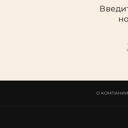
Введит
но
О КОМПАНИ