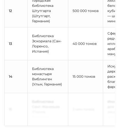
Городская
Абсолютно
библиотека
белоснежн
12
Штутгарта
500 000 томов
кубический
(Штутгарт,
— шедевр
Германия)
минимализ
Сфера Пто
Библиотека
редчайшие
Эскориала (Сан-
13
40 000 томов
иллюмини
Лоренсо,
арабские
Испания)
манускрип
Искусные
Библиотека
деревянные
монастыря
14
15 000 томов
раскрашен
Виблинген
благородн
(Ульм, Германия)
фарфор
Библиотека
Инновацио
Сент-Женевьев
для XIX век
15
2 млн томов
(Париж,
ажурные ч
Франция)
арки сводо