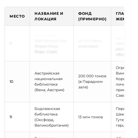
НАЗВАНИЕ И
ФОНД
ГЛАВНАЯ
МЕСТО
ЛОКАЦИЯ
(ПРИМЕРНО)
ЖЕМЧУЖ
Главный ч
Публичная
зал Роуз с
библиотека Нью-
55 млн (весь
9
потолком,
Йорка (Нью-
комплекс)
расписанн
Йорк, США)
облачное 
Огромные 
Австрийская
Винченцо
200 000 томов
национальная
Коронелли
10
(в Парадном
библиотека
личная би
зале)
(Вена, Австрия)
принца Ев
Савойског
Бодлеанская
Первое фо
библиотека
Шекспира 
11
13 млн томов
(Оксфорд,
Гутенберга
Великобритания)
герцога Ха