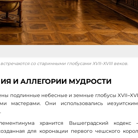
встречаются со старинными глобусами XVII–XVIII веков.
ИЯ И АЛЛЕГОРИИ МУДРОСТИ
ены подлинные небесные и земные глобусы XVII–XVI
ми мастерами. Они использовались иезуитски
.
ментинума хранится Вышеградский кодекс 
созданная для коронации первого чешского коро