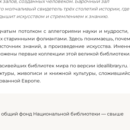
х залов, созданных человеком. Барочный зал
о молчаливый свидетель трёх столетий истории, где
дышит искусством и стремлением к знанию.
дчатым потолком с аллегориями науки и мудрости,
х старинными фолиантами. Здесь понимаешь, поче
сточник знаний, а произведение искусства. Имен
аложены первые коллекции этой великой библиотеки
ивейших библиотек мира по версии ideallibrary.ru.
ектуры, живописи и книжной культуры, сложивший
рованной Европе.
е; общий фонд Национальной библиотеки — свыше