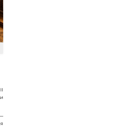
II
ми
—
ля