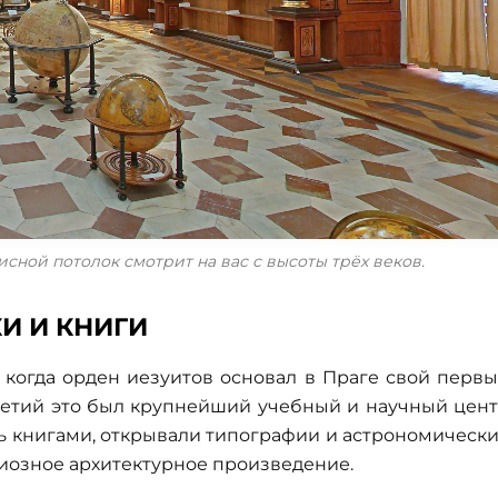
исной потолок смотрит на вас с высоты трёх веков.
И И КНИГИ
, когда орден иезуитов основал в Праге свой перв
олетий это был крупнейший учебный и научный цен
сь книгами, открывали типографии и астрономическ
иозное архитектурное произведение.