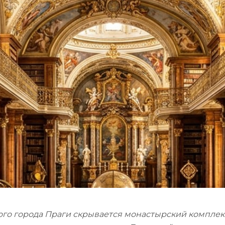
Религия
Спорт и Хобби
на
Путешествия и
Сказки. Басни. Фольклор
открытия
Тайные сообще
ры к
мистика, эзот
Словари. Энциклопедии
Религия
 Рыбалка
Транспорт
оль
Репринты
Экономика и 
Россия и Символика РФ
Энциклопедии
Сатира и Юмор
Словари
и
ка
ого города Праги скрывается монастырский комплек