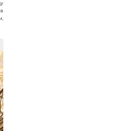
ду
 в
м,