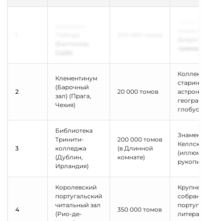
Библиотека
Первые изда
Джорджа
энциклопеди
1
Пибоди
300 000 томов
Дидро и д'Ал
(Балтимор,
гравюры Пир
США)
Коллекция
Клементинум
старинных
(Барочный
2
20 000 томов
астрономичес
зал) (Прага,
географическ
Чехия)
глобусов
Библиотека
Знаменитая
Тринити-
200 000 томов
Келлская кни
3
колледжа
(в Длинной
(иллюминиро
(Дублин,
комнате)
рукопись IX в
Ирландия)
Королевский
Крупнейшее
португальский
собрание
читальный зал
португальско
4
350 000 томов
(Рио-де-
литературы з