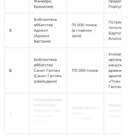
Жанейро,
пределами
Бразилия)
Португалии
Библиотека
Потрясающи
аббатства
70 000 томов
потолочные 
5
Адмонт
(в главном
Бартоломео
(Адмонт,
зале)
Альтомонте
Австрия)
Уникальные
Библиотека
ирландские
аббатства
манускрипты 
6
Санкт-Галлен
170 000 томов
древнейший
(Санкт-Галлен,
архитектурны
Швейцария)
«План святог
Галла»
Национальная
библиотека
Недавно
Более 20 млн
Франции (Зал
отреставрир
7
(весь
Ришелье)
Овальный зал
комплекс)
(Париж,
стеклянным 
Франция)