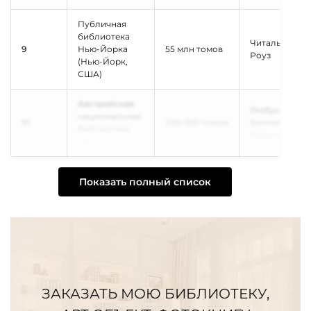
Публичная
библиотека
Читальный за
9
Нью-Йорка
55 млн томов
Роуз
(Нью-Йорк,
США)
Австрийская
Глобусы
национальная
10
200 000 томов
Винченцо
библиотека
Коронелли
(Вена)
Показать полный список
ЗАКАЗАТЬ МОЮ БИБЛИОТЕКУ,