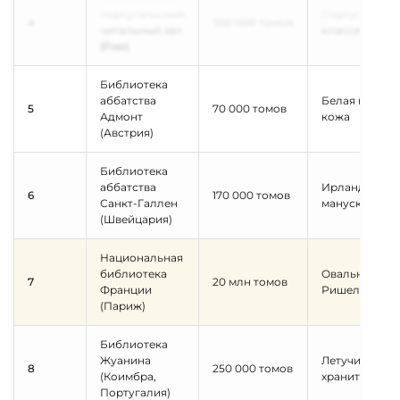
португальский
Португальска
4
350 000 томов
читальный зал
классика
(Рио)
Библиотека
аббатства
Белая книжн
5
70 000 томов
Адмонт
кожа
(Австрия)
Библиотека
аббатства
Ирландские
6
170 000 томов
Санкт-Галлен
манускрипты
(Швейцария)
Национальная
библиотека
Овальный зал
7
20 млн томов
Франции
Ришелье
(Париж)
Библиотека
Жуанина
Летучие мыш
8
250 000 томов
(Коимбра,
хранители
Португалия)