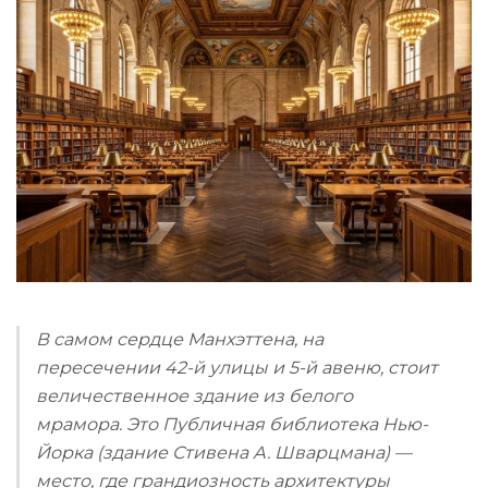
В самом сердце Манхэттена, на
пересечении 42-й улицы и 5-й авеню, стоит
величественное здание из белого
мрамора. Это Публичная библиотека Нью-
Йорка (здание Стивена А. Шварцмана) —
место, где грандиозность архитектуры