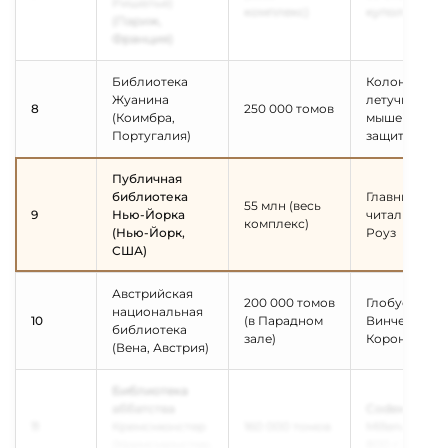
Ришелье)
комплекс)
куполом
(Париж,
Франция)
Библиотека
Колония
Жуанина
летучих
8
250 000 томов
(Коимбра,
мышей-
Португалия)
защитников
Публичная
библиотека
Главный
55 млн (весь
9
Нью-Йорка
читальный з
комплекс)
(Нью-Йорк,
Роуз
США)
Австрийская
200 000 томов
Глобусы
национальная
10
(в Парадном
Винченцо
библиотека
зале)
Коронелли
(Вена, Австрия)
Библиотека
аббатства
Codex
11
Кремсмюнстер
160 000 томов
Millenarius (о
(Кремсмюнстер,
800 г.)