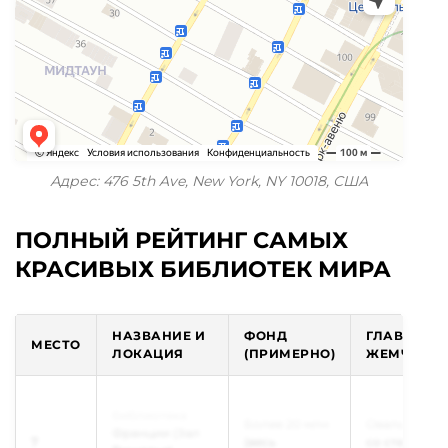
Адрес: 476 5th Ave, New York, NY 10018, США
ПОЛНЫЙ РЕЙТИНГ САМЫХ
КРАСИВЫХ БИБЛИОТЕК МИРА
НАЗВАНИЕ И
ФОНД
ГЛАВНАЯ
МЕСТО
ЛОКАЦИЯ
(ПРИМЕРНО)
ЖЕМЧУЖИ
Национальная
библиотека
Более 20 млн
Овальный за
Франции (Зал
7
(весь
со стеклянн