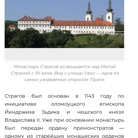
Монастырь Страгов возвышается над Малой
Страной с XII века. Вид с улицы Увоз — одна из
самых узнаваемых открыток Праги.
Страгов был основан в 1143 году по
инициативе оломоуцкого епископа
Йиндржиха Зьдика и чешского князя
Владислава II. Уже при основании монастырь
был передан ордену премонстратов —
одному из старейших монашеских орденов