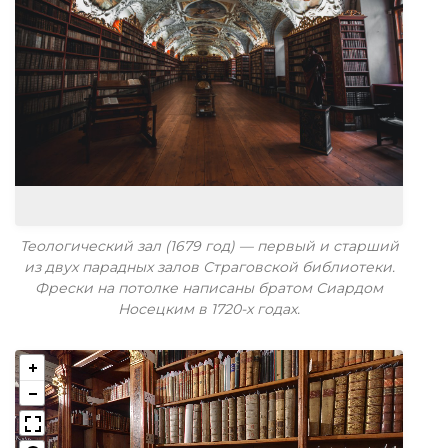
Теологический зал (1679 год) — первый и старший
из двух парадных залов Страговской библиотеки.
Фрески на потолке написаны братом Сиардом
Носецким в 1720-х годах.