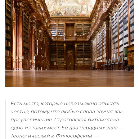
Есть места, которые невозможно описать
честно, потому что любые слова звучат как
преувеличение. Страговская библиотека —
одно из таких мест. Её два парадных зала —
Теологический и Философский —