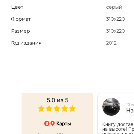
комплекте. Цветовое сочетание переплёта и упаковки
Цвет
серый
Формат
310х220
Размер
310х220
Год издания
2012
5.0
из 5
025
13 
ина Г.
На
от этапа заказа до доставки.Сервис
Книгу достав
,все просто и быстро.Книгой
на высоте! П
ы плотные,печать хорошая.
показали кни