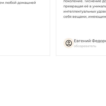
поколение. Тиснение до
цем любой домашней
превращая её в уникал
интеллектуальных удово
себя вещами, имеющим
Евгений Федор
обозреватель