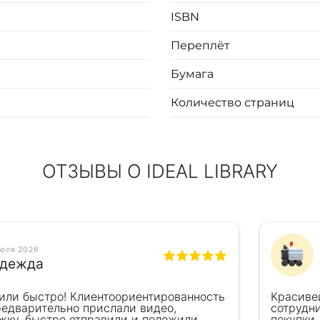
 может отличаться от представленных на фото.
ISBN
Переплёт
Бумага
Количество страниц
ОТЗЫВЫ О IDEAL LIBRARY
июля 2026
дежда
или быстро! Клиентоориентированность
Красиве
редварительно прислали видео,
сотрудн
жку, быстро отправили и положили
покупки.