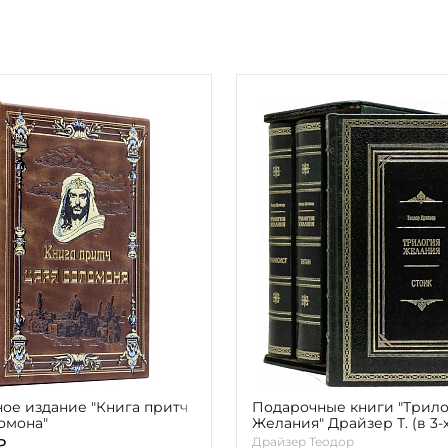
ое издание "Книга притч
Подарочные книги "Трил
омона"
Желания" Драйзер Т. (в 3-
Драйзер Теодор
₽