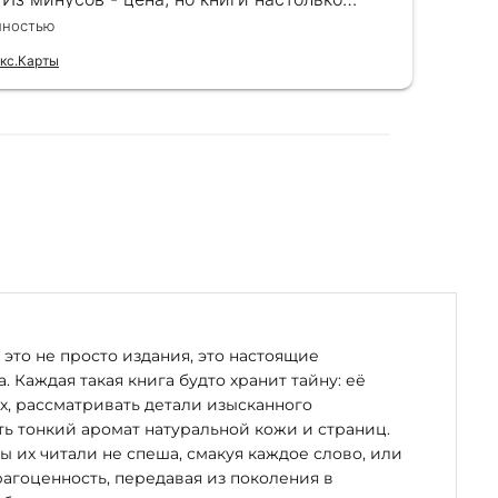
пны, что это того стоит. Идеальный вариант
рук
лностью
Чита
рка.
бла
выс
кс.Карты
Отзы
и п
зак
мно
это не просто издания, это настоящие
. Каждая такая книга будто хранит тайну: её
х, рассматривать детали изысканного
ь тонкий аромат натуральной кожи и страниц.
бы их читали не спеша, смакуя каждое слово, или
рагоценность, передавая из поколения в