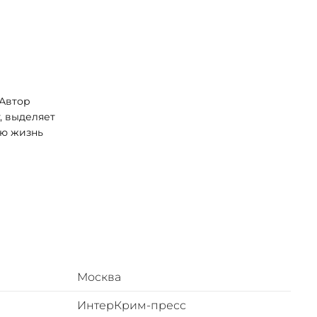
 Автор
, выделяет
ую жизнь
ской
оформлен в
дохновлён
Москва
ИнтерКрим-пресс
ным) в