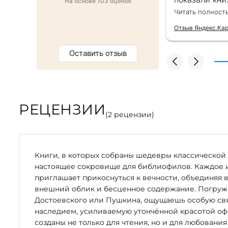
На основе 103 оценок
ачество!
подарочек) С
Читать полност
Отзыв Яндекс.Ка
Оставить отзыв
РЕЦЕНЗИИ
(
2
рецензии)
Книги, в которых собраны шедевры классической 
настоящее сокровище для библиофилов. Каждое 
приглашает прикоснуться к вечности, объединяя 
внешний облик и бесценное содержание. Погружая
Достоевского или Пушкина, ощущаешь особую свя
наследием, усиливаемую утончённой красотой оф
созданы не только для чтения, но и для любования