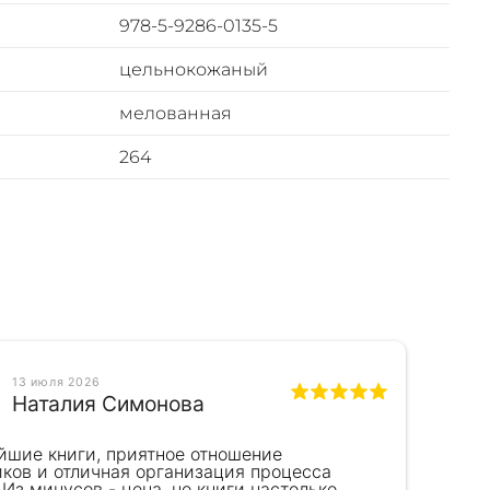
978-5-9286-0135-5
цельнокожаный
мелованная
264
13 июля 2026
Наталия Симонова
йшие книги, приятное отношение
Пре
иков и отличная организация процесса
на 
 Из минусов - цена, но книги настолько
Пок