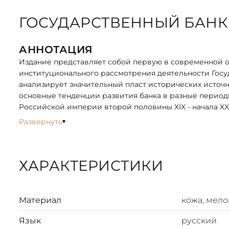
ГОСУДАРСТВЕННЫЙ БАНК 1
АННОТАЦИЯ
Издание представляет собой первую в современной 
институционального рассмотрения деятельности Госуд
анализирует значительный пласт исторических источн
основные тенденции развития банка в разные периоды
Российской империи второй половины XIX - начала XX 
Развернуть
Издание предназначено ученым, изучающим историю 
отрасли, а также всем интересующимся отечественно
ХАРАКТЕРИСТИКИ
ОПИСАНИЕ
Цельнокожаный переплёт ручной работы, украшен ил
двухуровневая. Текст книги напечатан на мелованно
технике "Перо павлина". Ляссе из шёлковой ленты. Ф
Материал
кожа, мело
дизайном книги.
Язык
русский
Книга представлена в оригинальном подарочном короб