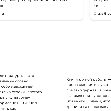
пасибо!!!
великоле
ью
Читать по
для пода
рты
Отзыв Янде
литературы, — это
Книги ручной работы — 
издание словно
произведения искусства
в себе изысканный
приятно держать в рука
сь в строки Толстого,
оформления, чувствоват
зь с культурным
Эти книги созданы, что
ормления. Эти книги
хранили на полке как д
 ими, как