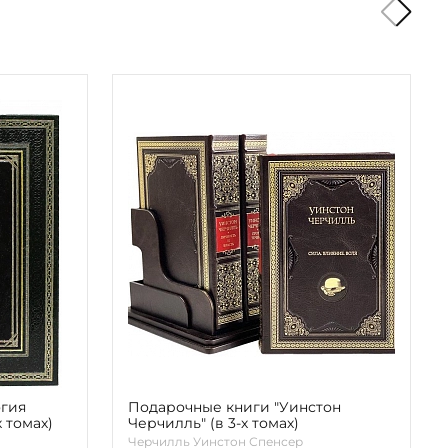
огия
Подарочные книги "Уинстон
х томах)
Черчилль" (в 3-х томах)
Черчилль Уинстон Спенсер