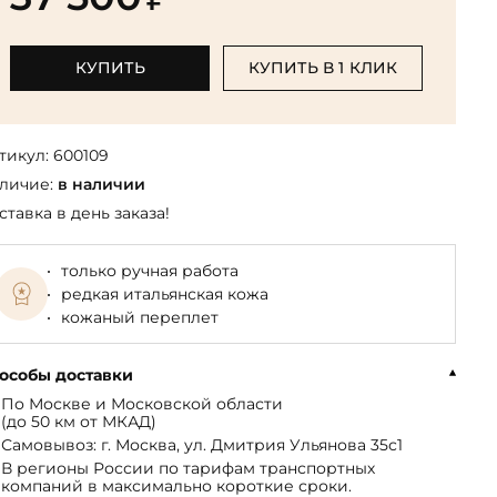
Библиотека мировой классики
общества
(БМЛ)
Книга в подарок руководителю
ства,
Экономика и финансы
Библиотека мировой
КУПИТЬ
КУПИТЬ В 1 КЛИК
Книги в подарок на День
ерика
Юмор
литературы для детей
рождения
Юридические
Библиотека русской классики
Книги в подарок на Новый год
Финансы
тикул:
600109
Достоевский Ф.М. собрание
На 23 февраля
 и
личие:
в наличии
сочинений
На 8 Марта
ставка в день заказа!
Жюль Верн собрание
сочинений
только ручная работа
Пушкина А.С. собрание
редкая итальянская кожа
сочинений
кожаный переплет
особы доставки
По Москве и Московской области
(до 50 км от МКАД)
Самовывоз: г. Москва, ул. Дмитрия Ульянова 35с1
В регионы России по тарифам транспортных
компаний в максимально короткие сроки.