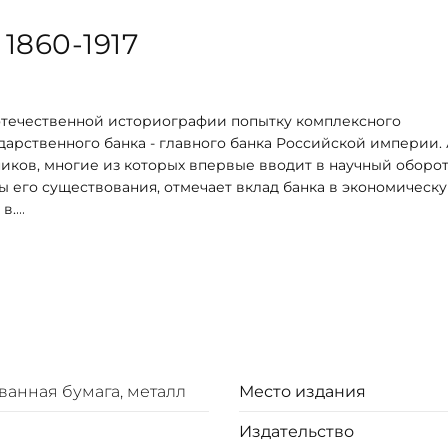
860-1917
отечественной историографии попытку комплексного
арственного банка - главного банка Российской империи.
иков, многие из которых впервые вводит в научный оборот
 его существования, отмечает вклад банка в экономическ
в.
экономических отношений в России, специалистам банков
й историей.
люстрированной вставкой из цветного металла. Обложка
й бумаге и дополнен чёрно-белыми иллюстрациями. Обрез 
орзац цельный из дизайнерской бумаги. Футляр кожаный, в
ванная бумага, металл
Место издания
Издательство
е, перчатки и, по желанию, сертификат (может быть имен