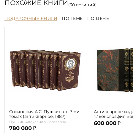
ПОХОЖИЕ КНИГИ
(
30
позиций)
ПОДАРОЧНЫЕ КНИГИ
ПО ТЕМЕ
ПО ЦЕНЕ
Сочинения А.С. Пушкина. в 7-ми
Антикварное изд
томах (антикварное, 1887)
"Иконография Бог
г. (в 2-х томах с 
Пушкин Александр Сергеевич
600 000
₽
автора)
780 000
₽