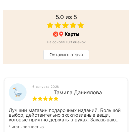
5.0
из 5
На основе 103 оценок
Оставить отзыв
6 августа 2026
Тамила Даниялова
Лучший магазин подарочных изданий. Большой
выбор, действительно эксклюзивные вещи,
которые приятно держать в руках. Заказываю
здесь уже второй раз для бизнес-партнеров,
Читать полностью
всегда всё безупречно — от общения с