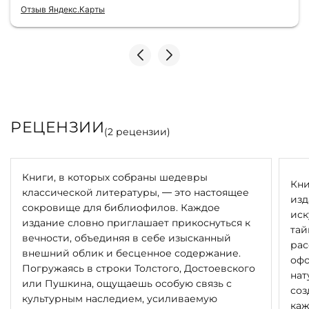
консультантами до качества самих книг.
Отзыв Яндекс.Карты
Однозначно рекомендую
РЕЦЕНЗИИ
(
2
рецензии)
Книги, в которых собраны шедевры
Кни
классической литературы, — это настоящее
изд
сокровище для библиофилов. Каждое
иск
издание словно приглашает прикоснуться к
тай
вечности, объединяя в себе изысканный
рас
внешний облик и бесценное содержание.
офо
Погружаясь в строки Толстого, Достоевского
нат
или Пушкина, ощущаешь особую связь с
соз
культурным наследием, усиливаемую
каж