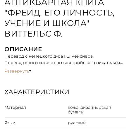
АНТИКВАРНАЯ КНИГА
"ФРЕЙД. ЕГО ЛИЧНОСТЬ,
УЧЕНИЕ И ШКОЛА"
ВИТТЕЛЬС Ф.
ОПИСАНИЕ
Перевод с немецкого д-ра Г.Б. Рейснера.
Перевод книги известного австрийского писателя и
психоаналитика Ф.Виттельса (1880 - 1950) - первая
Развернуть
биография основоположника психоанализа Зигмунда
Фрейда.
В предлагаемой книге Фрица Виттельса основные
ХАРАКТЕРИСТИКИ
пункты этого учения намечены достаточно полно. Но в
книге выясняется не столько научная сторона учения
Материал
кожа, дизайнерская
Фрейда, сколько социально-идеологическая.
бумага
Язык
русский