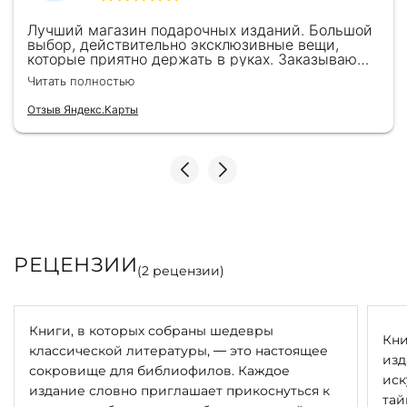
Лучший магазин подарочных изданий. Большой
выбор, действительно эксклюзивные вещи,
которые приятно держать в руках. Заказываю
здесь уже второй раз для бизнес-партнеров,
Читать полностью
всегда всё безупречно — от общения с
консультантами до качества самих книг.
Отзыв Яндекс.Карты
Однозначно рекомендую
РЕЦЕНЗИИ
(
2
рецензии)
Книги, в которых собраны шедевры
Кни
классической литературы, — это настоящее
изд
сокровище для библиофилов. Каждое
иск
издание словно приглашает прикоснуться к
тай