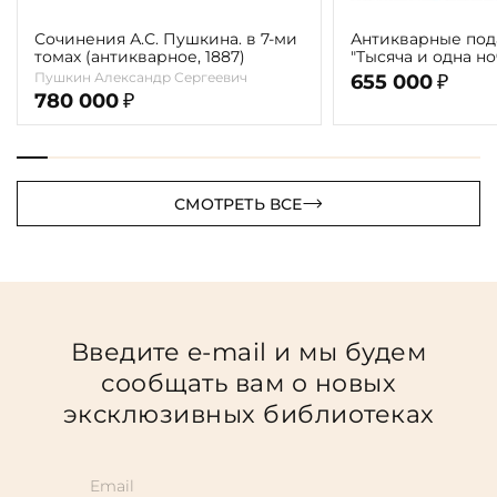
Сочинения А.С. Пушкина. в 7-ми
Антикварные под
томах (антикварное, 1887)
"Тысяча и одна н
сказки знаменит
Пушкин Александр Сергеевич
655 000
₽
Шехеразады"( в 3-
780 000
₽
СМОТРЕТЬ ВСЕ
Введите e-mail и мы будем
сообщать вам о новых
эксклюзивных библиотеках