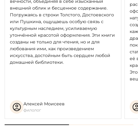
вечности, объединяя в себе изысканный
рас
внешний облик и бесценное содержание.
офо
Погружаясь в строки Толстого, Достоевского
нат
или Пушкина, ощущаешь особую связь с
соз
культурным наследием, усиливаемую
каж
утончённой красотой оформления. Эти книги
дра
созданы не только для чтения, но и для
пок
любования ими, как произведением
ста
искусства, достойным быть сердцем любой
её 
домашней библиотеки.
кра
Это
вещ
Алексей Моисеев
филолог