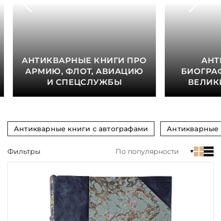
Язык
Техника
Автор
АНТИКВАРНЫЕ КНИГИ ПРО
АНТ
АРМИЮ, ФЛОТ, АВИАЦИЮ
БИОГРА
Обрез
И СПЕЦСЛУЖБЫ
ВЕЛИК
Тиснение
Цвет
Антикварные книги с автографами
Антикварные 
Пол и возраст
Фильтры
По популярности
Кому
Повод
Религия