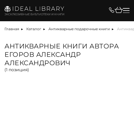
Цена, ₽
Главная
Каталог
Антикварные подарочные книги
Антиква
АНТИКВАРНЫЕ КНИГИ АВТОРА
ЕГОРОВ АЛЕКСАНДР
Вид
АЛЕКСАНДРОВИЧ
(
1
позиция)
акция
альбом
антикварная книга
книга
облигация
собрание сочинений
Материал