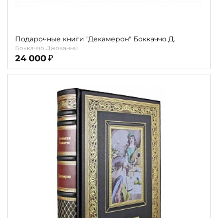
Подарочные книги "Декамерон" Боккаччо Д.
Боккаччо Джованни
24 000
₽