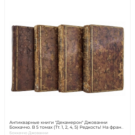
Антикварные книги "Декамерон" Джованни
Боккаччо. В 5 томах (Тт. 1, 2, 4, 5) Редкость! На франц.
яз. 1757-1761 гг.
Боккаччо Джованни