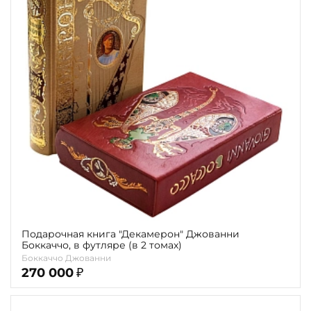
Повод
Религия
Теги
Переплёт
Наличие
Подарочная книга "Декамерон" Джованни
Боккаччо, в футляре (в 2 томах)
Боккаччо Джованни
270 000
₽