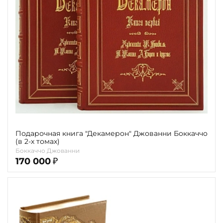
карта
Показать еще
Материал
Язык
Техника
Автор
Обрез
Подарочная книга "Декамерон" Джованни Боккаччо
(в 2-х томах)
Тиснение
Боккаччо Джованни
170 000
₽
Цвет
Пол и возраст
Кому