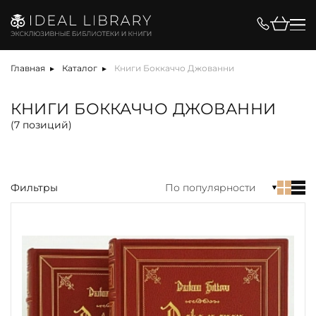
Цена, ₽
Главная
Каталог
Книги Боккаччо Джованни
КНИГИ БОККАЧЧО ДЖОВАННИ
(
7
позиций)
Вид
Фильтры
По популярности
акция
альбом
антикварная книга
арт-объект
библиотека