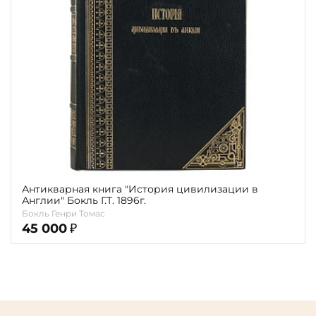
карта
Показать еще
Материал
Язык
Техника
Автор
Обрез
Антикварная книга "История цивилизации в
Англии" Бокль Г.Т. 1896г.
Тиснение
Бокль Генри Томас
45 000
₽
Цвет
Пол и возраст
Кому