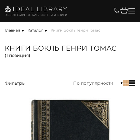
Цена, ₽
Главная
Каталог
Книги Бокль Генри Томас
КНИГИ БОКЛЬ ГЕНРИ ТОМАС
(
1
позиция)
Вид
Фильтры
По популярности
акция
альбом
антикварная книга
арт-объект
библиотека