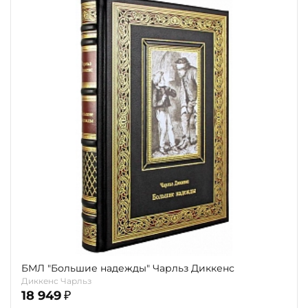
БМЛ "Большие надежды" Чарльз Диккенс
Диккенс Чарльз
18 949
₽