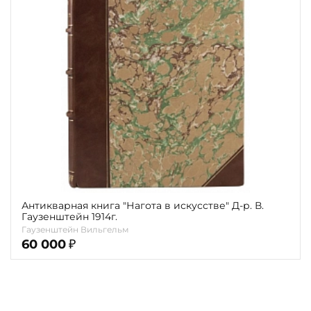
карта
Показать еще
Материал
Язык
Техника
Автор
Обрез
Тиснение
Антикварная книга "Нагота в искусстве" Д-р. В.
Гаузенштейн 1914г.
Цвет
Гаузенштейн Вильгельм
60 000
₽
Пол и возраст
Кому