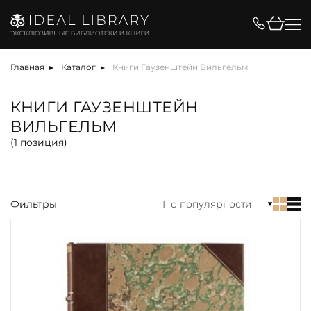
Цена, ₽
Главная
Каталог
Книги Гаузенштейн Вильгельм
КНИГИ ГАУЗЕНШТЕЙН
ВИЛЬГЕЛЬМ
Вид
(
1
позиция)
Фильтры
По популярности
акция
альбом
антикварная книга
арт-объект
библиотека