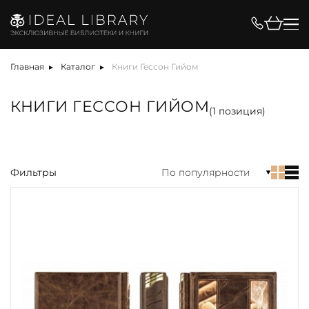
Цена, ₽
Главная
Каталог
Книги Гессон Гийом
КНИГИ ГЕССОН ГИЙОМ
(
1
позиция)
Вид
Фильтры
По популярности
акция
альбом
антикварная книга
арт-объект
библиотека