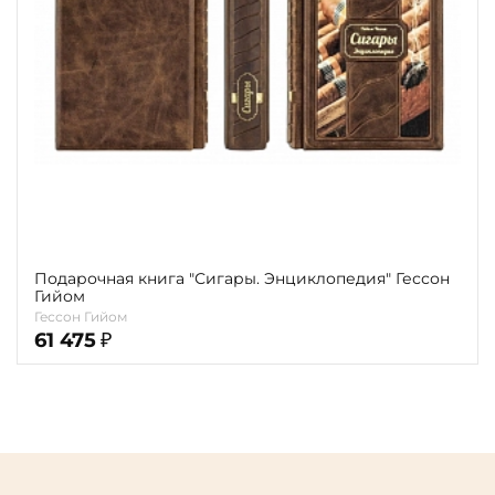
карта
Показать еще
Материал
Язык
Техника
Автор
Обрез
Подарочная книга "Сигары. Энциклопедия" Гессон
Гийом
Гессон Гийом
Тиснение
61 475
₽
Цвет
Пол и возраст
Кому