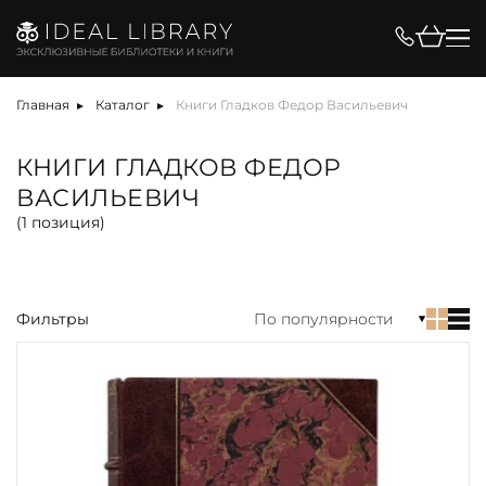
Цена, ₽
Главная
Каталог
Книги Гладков Федор Васильевич
КНИГИ ГЛАДКОВ ФЕДОР
ВАСИЛЬЕВИЧ
Вид
(
1
позиция)
Фильтры
По популярности
акция
альбом
антикварная книга
арт-объект
библиотека