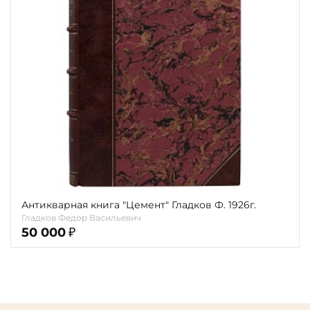
карта
Показать еще
Материал
Язык
Техника
Автор
Обрез
Тиснение
Антикварная книга "Цемент" Гладков Ф. 1926г.
Гладков Федор Васильевич
Цвет
50 000
₽
Пол и возраст
Кому