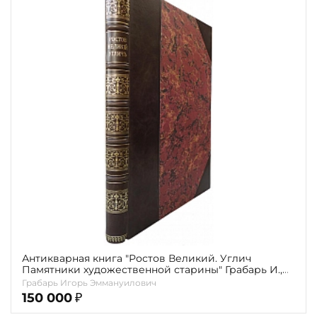
Повод
Религия
Теги
Переплёт
Наличие
Антикварная книга "Ростов Великий. Углич
Памятники художественной старины" Грабарь И.,
Борис фон Эдинг 1913г.
Грабарь Игорь Эммануилович
150 000
₽