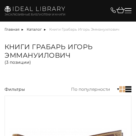
Цена, ₽
Главная
Каталог
Книги Грабарь Игорь Эммануилович
КНИГИ ГРАБАРЬ ИГОРЬ
ЭММАНУИЛОВИЧ
Вид
(
3
позиции)
Фильтры
По популярности
акция
альбом
антикварная книга
арт-объект
библиотека