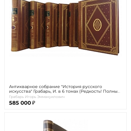
карта
Показать еще
Материал
Язык
Техника
Автор
Обрез
Тиснение
Антикварное собрание "История русского
искусства" Грабарь, И. в 6 томах (Редкость! Полный
комплект с 4-м томом! 1910- 1913)
Цвет
Грабарь Игорь Эммануилович
585 000
₽
Пол и возраст
Кому