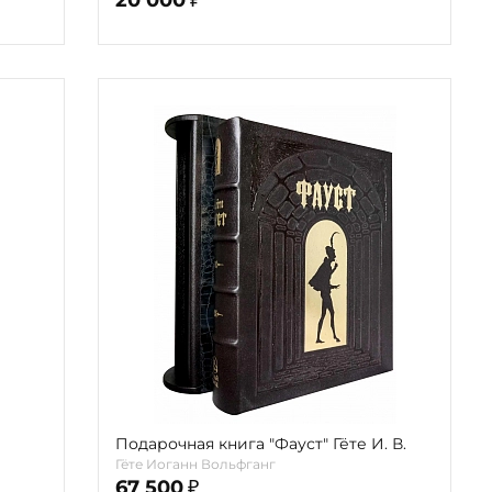
Подарочная книга "Фауст" Гёте И. В.
Гёте Иоганн Вольфганг
67 500
₽