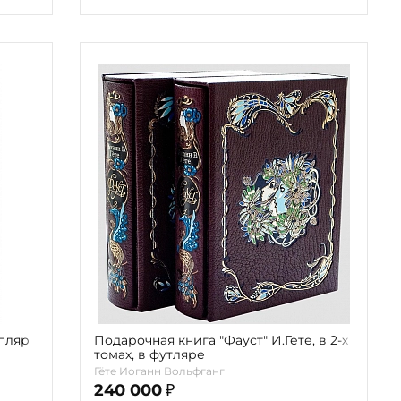
Подарочная книга "Фауст" И.Гете, в 2-х
томах, в футляре
Гёте Иоганн Вольфганг
240 000
₽