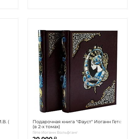
В. (
Подарочная книга "Фауст" Иоганн Гете
(в 2-х томах)
Гёте Иоганн Вольфганг
20 000
₽