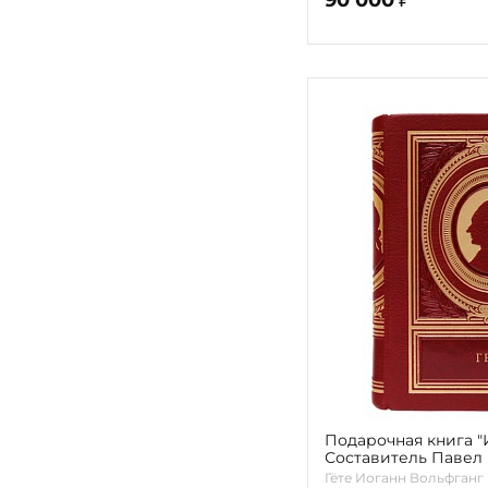
Подарочная книга "
Составитель Павел
Гёте Иоганн Вольфганг