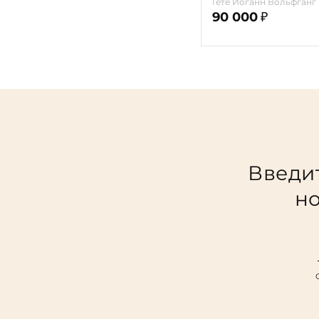
Гёте Иоганн Вольфганг
90 000
₽
Введит
но