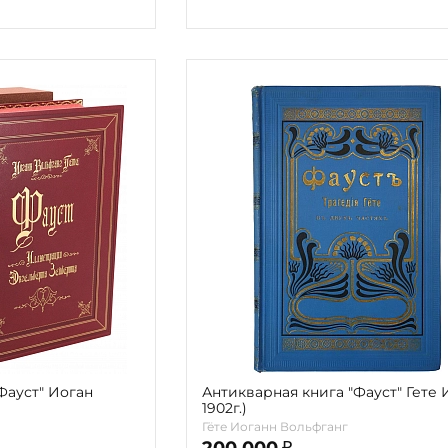
Фауст" Иоган
Антикварная книга "Фауст" Гете И.
1902г.)
Гёте Иоганн Вольфганг
200 000
₽