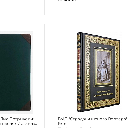
"Лис Патрикеич:
БМЛ "Страдания юного Вертера" 
 песнях Иоганна
Гете
е И.В. 1902г.