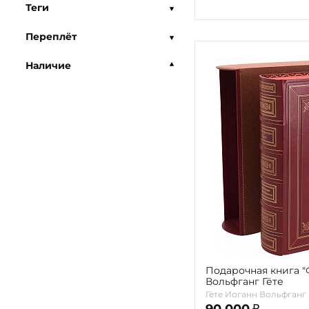
Теги
Переплёт
Наличие
Подарочная книга "
Вольфганг Гёте
Гёте Иоганн Вольфганг
90 000
₽