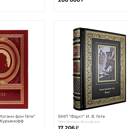
Иоганн фон Гёте"
БМЛ "Фауст" И. В. Гете
 Курьянофф
Гёте Иоганн Вольфганг
17 206
₽