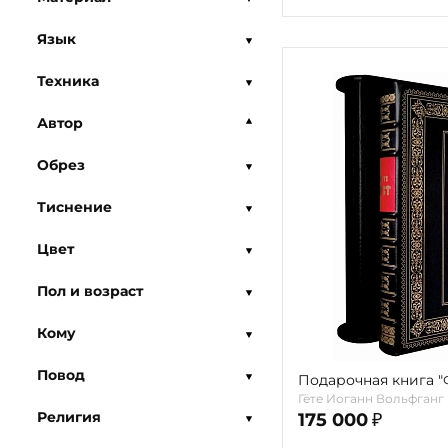
Язык
Техника
Автор
Обрез
Тиснение
Цвет
Пол и возраст
Кому
Повод
Подарочная книга "Ф
Гёте Иоганн Вольфганг
Религия
175 000
₽