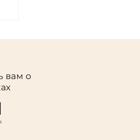
ь вам о
ках
и