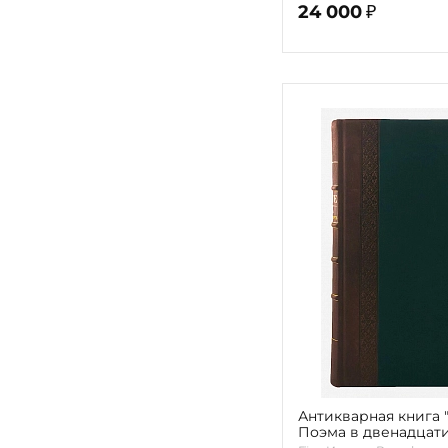
24 000
₽
Антикварная книга 
Поэма в двенадцати
Вольфганга Гете" Гёт