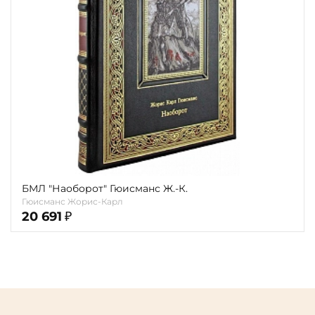
карта
Показать еще
Материал
Язык
Техника
Автор
Обрез
БМЛ "Наоборот" Гюисманс Ж.-К.
Гюисманс Жорис-Карл
Тиснение
20 691
₽
Цвет
Пол и возраст
Кому