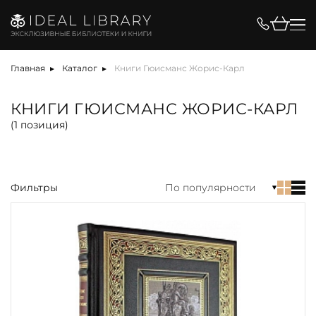
Цена, ₽
Главная
Каталог
Книги Гюисманс Жорис-Карл
КНИГИ ГЮИСМАНС ЖОРИС-КАРЛ
(
1
позиция)
Вид
Фильтры
По популярности
акция
альбом
антикварная книга
арт-объект
библиотека