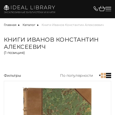
Цена, ₽
Главная
Каталог
Книги Иванов Константин Алексеевич
КНИГИ ИВАНОВ КОНСТАНТИН
АЛЕКСЕЕВИЧ
Вид
(
1
позиция)
Фильтры
По популярности
акция
альбом
антикварная книга
арт-объект
библиотека