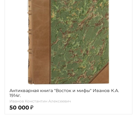
карта
Показать еще
Материал
Язык
Техника
Автор
Обрез
Тиснение
Антикварная книга "Восток и мифы" Иванов К.А.
1914г.
Цвет
Иванов Константин Алексеевич
50 000
₽
Пол и возраст
Кому