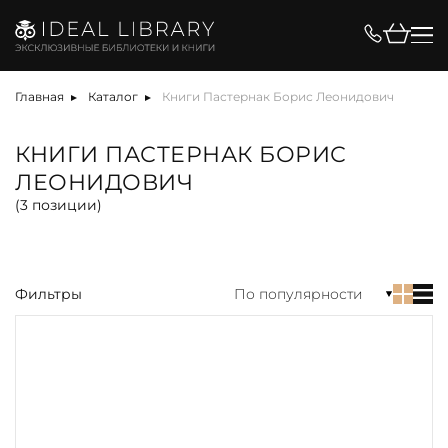
Цена, ₽
Главная
Каталог
Книги Пастернак Борис Леонидович
КНИГИ ПАСТЕРНАК БОРИС
ЛЕОНИДОВИЧ
Вид
(
3
позиции)
Фильтры
По популярности
акция
альбом
антикварная книга
арт-объект
библиотека