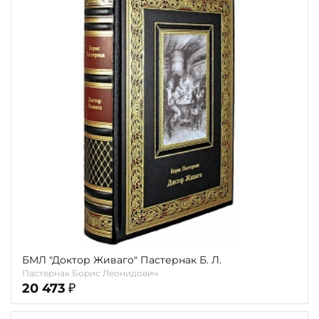
Повод
Религия
Теги
Переплёт
Наличие
БМЛ "Доктор Живаго" Пастернак Б. Л.
Пастернак Борис Леонидович
20 473
₽