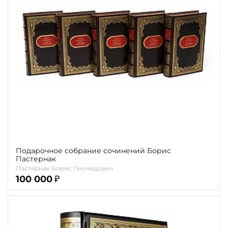
карта
Показать еще
Материал
Язык
Техника
Автор
Обрез
Тиснение
Подарочное собрание сочинений Борис
Пастернак
Цвет
Пастернак Борис Леонидович
100 000
₽
Пол и возраст
Кому