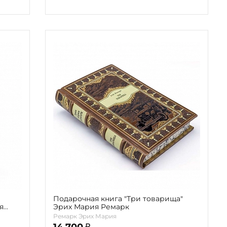
Подарочная книга "Три товарища"
я
Эрих Мария Ремарк
Ремарк Эрих Мария
14 700
₽