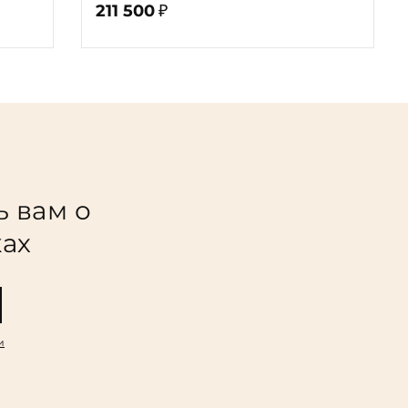
211 500
₽
ь вам о
ках
и