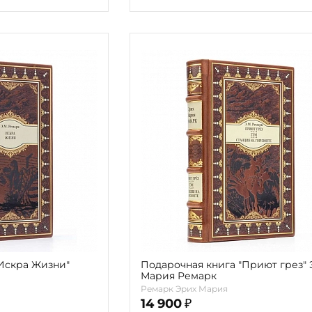
Искра Жизни"
Подарочная книга "Приют грез" 
Мария Ремарк
Ремарк Эрих Мария
14 900
₽