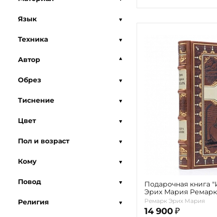
Язык
Техника
Автор
Обрез
Тиснение
Цвет
Пол и возраст
Кому
Повод
Подарочная книга "
Эрих Мария Ремарк
Ремарк Эрих Мария
Религия
14 900
₽