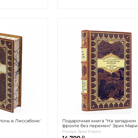
Ночь в Лиссабоне"
Подарочная книга "На западном
фронте без перемен" Эрих Мари
Ремарк
Ремарк Эрих Мария
14 700
₽