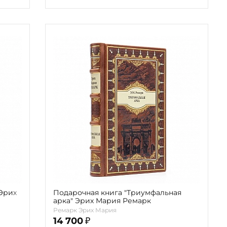
Эрих
Подарочная книга "Триумфальная
арка" Эрих Мария Ремарк
Ремарк Эрих Мария
14 700
₽