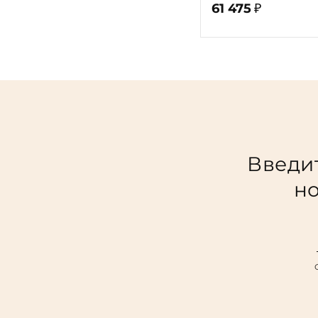
61 475
₽
Введит
но