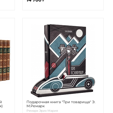
й
Подарочная книга "Три товарища" Э.
х)
М.Ремарк
Ремарк Эрих Мария