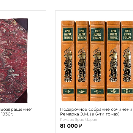
Религия
Спорт и Хобби
на
Путешествия и
Сказки. Басни. Фольклор
открытия
Тайные сообще
ры к
мистика, эзот
Словари. Энциклопедии
Религия
 Рыбалка
Транспорт
оль
Репринты
Экономика и 
Россия и Символика РФ
Энциклопедии
Сатира и Юмор
Словари
и
ка
 "Возвращение"
Подарочное собрание сочинени
1936г.
Ремарка Э.М. (в 6-ти томах)
Ремарк Эрих Мария
81 000
₽