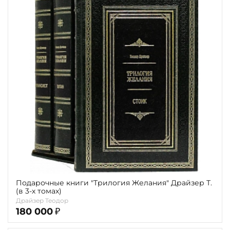
Подарочные книги "Трилогия Желания" Драйзер Т.
(в 3-х томах)
Драйзер Теодор
180 000
₽