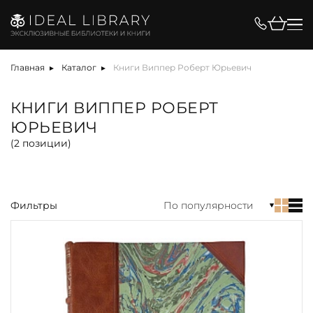
Цена, ₽
Главная
Каталог
Книги Виппер Роберт Юрьевич
КНИГИ ВИППЕР РОБЕРТ
ЮРЬЕВИЧ
Вид
(
2
позиции)
Фильтры
По популярности
акция
альбом
антикварная книга
арт-объект
библиотека