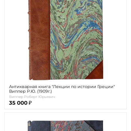
карта
Показать еще
Материал
Язык
Техника
Автор
Обрез
Тиснение
Антикварная книга "Лекции по истории Греции"
Виппер Р.Ю. (1909г.)
Цвет
Виппер Роберт Юрьевич
35 000
₽
Пол и возраст
Кому