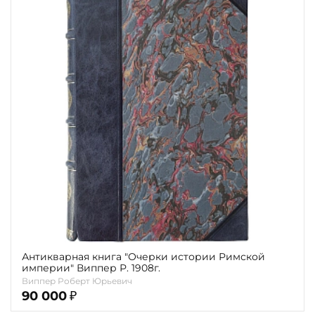
Повод
Религия
Теги
Переплёт
Наличие
Антикварная книга "Очерки истории Римской
империи" Виппер Р. 1908г.
Виппер Роберт Юрьевич
90 000
₽