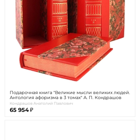
Язык
Автор
Обрез
Тиснение
Цвет
Пол и возраст
Кому
Подарочная книга "Великие мысли великих людей.
Повод
Антология афоризма в 3 томах" А. П. Кондрашов
Кондрашов Анатолий Павлович
Религия
65 954
₽
Теги
Переплёт