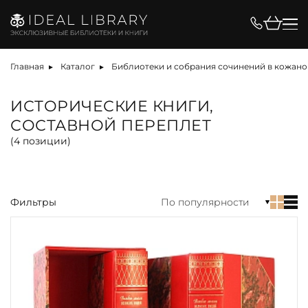
Цена, ₽
Главная
Каталог
Библиотеки и собрания сочинений в кожано
ИСТОРИЧЕСКИЕ КНИГИ,
СОСТАВНОЙ ПЕРЕПЛЕТ
Вид
(
4
позиции)
антикварная книга
библиотека
Фильтры
По популярности
книга
набор
собрание сочинений
Материал