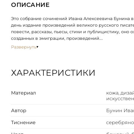
ОПИСАНИЕ
Это собрание сочинений Ивана Алексеевича Бунина в
день издание произведений великого русского писателя, лау
повести, рассказы, пьесы, стихи и публицистику, оно 
созданных в эмиграции, произведений.
Развернуть
Тома тщательно подготовлены, снабжены подробными коммен
позволяющими глубже понять контекст создания и значение каждого произвед
бунинского стиля, его мастерство в изображении рус
ХАРАКТЕРИСТИКИ
героев и глубокое осмысление ве
Собрание сочинений адресовано как исследователям 
познакомиться с классикой русской литературы в полном объеме и оценить непреходящее значение наследия этого
Материал
кожа, диза
выдающегося писателя. Это издание – незаменимый подарок для любителей русской словесности и ценное приобретение
искусствен
для любой библиотеки.
Автор
Бунин Ива
ИСПОЛНЕНИЕ
Тиснение
серебряно
Составной переплет ручной работы из натуральной к