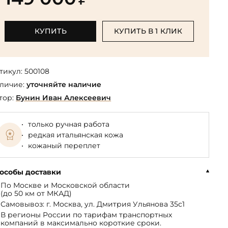
Библиотека мировой классики
общества
(БМЛ)
Книга в подарок руководителю
ства,
Экономика и финансы
Библиотека мировой
КУПИТЬ
КУПИТЬ В 1 КЛИК
Книги в подарок на День
ерика
Юмор
литературы для детей
рождения
Юридические
Библиотека русской классики
Книги в подарок на Новый год
Финансы
тикул:
500108
Достоевский Ф.М. собрание
На 23 февраля
 и
личие:
уточняйте наличие
сочинений
На 8 Марта
тор:
Бунин Иван Алексеевич
Жюль Верн собрание
сочинений
только ручная работа
Пушкина А.С. собрание
редкая итальянская кожа
сочинений
кожаный переплет
особы доставки
По Москве и Московской области
(до 50 км от МКАД)
Самовывоз: г. Москва, ул. Дмитрия Ульянова 35с1
В регионы России по тарифам транспортных
компаний в максимально короткие сроки.