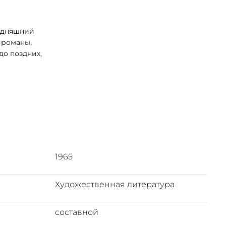
годняшний
до поздних,
арактеры
ющих
1965
Художественная литература
составной