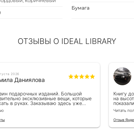
бордовый, коричневый
, дизайнерская бумага
Бумага
м
лковые каптал и ляссе, форзацы из дизайнерской бумаги
ОТЗЫВЫ О IDEAL LIBRARY
вгуста 2026
мила Даниялова
зин подарочных изданий. Большой
Книгу д
вительно эксклюзивные вещи, которые
на высот
ать в руках. Заказываю здесь уже
показал
ля бизнес-партнеров, всегда всё
подароче
ью
Читать по
 от общения с консультантами до
их книг. Однозначно рекомендую
рты
Отзыв Янде