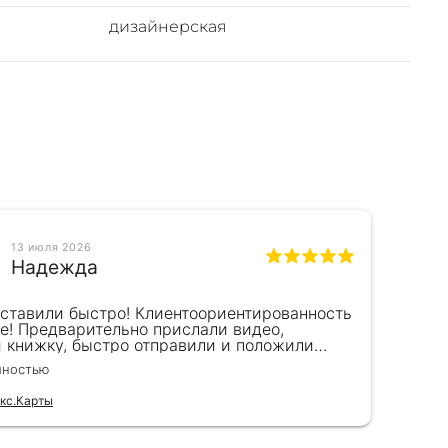
дизайнерская
13 июля 2026
Надежда
оставили быстро! Клиентоориентированность
Кра
е! Предварительно прислали видео,
сот
и книжку, быстро отправили и положили
пок
к) Спасибо!!!
вел
лностью
Чита
для
кс.Карты
Отзы