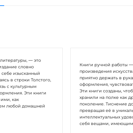
литературы, — это
Книги ручной работы — 
издание словно
произведения искусства
в себе изысканный
приятно держать в рука
сь в строки Толстого,
оформления, чувствоват
зь с культурным
Эти книги созданы, что
ормления. Эти книги
хранили на полке как д
 ими, как
поколение. Тиснение до
цем любой домашней
превращая её в уникал
интеллектуальных удово
себя вещами, имеющим