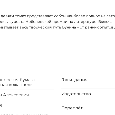
 девяти томах представляет собой наиболее полное на се
реата Нобелевской премии по литературе. Включая романы,
охватывает весь творческий путь Бунина – от ранних опытов 
тариями, библиографическими справками и иллюстрациями,
ения. Читатель сможет проследить эволюцию
ской природы, тонкое психологическое проникновение в х
чных тем любви, смерти, времени и предназначения человека.
творчества Бунина, так и широкому кругу читателей, жела
йнерская бумага,
Год издания
ная кожа, шёлк
Издательство
н Алексеевич
е
Переплёт
ожи