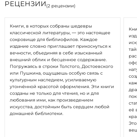
РЕЦЕНЗИИ
Материалы: массив вишни, стекло
(
2
рецензии)
Вариации: Ширина: 51 см
Длина: 400 см
Книги, в которых собраны шедевры
Кни
Высота: 235 см
классической литературы, — это настоящее
изд
сокровище для библиофилов. Каждое
иск
ДОСТУПНЫ РАЗНЫЕ ВИДЫ
издание словно приглашает прикоснуться к
тай
ОТДЕЛОК, ВОЗМОЖНЫ
вечности, объединяя в себе изысканный
рас
внешний облик и бесценное содержание.
НЕСТАНДАРТНЫЕ РАЗМЕРЫ,
офо
Погружаясь в строки Толстого, Достоевского
УТОЧНЯЙТЕ ПРИ ЗАПРОСЕ.
нат
или Пушкина, ощущаешь особую связь с
соз
культурным наследием, усиливаемую
ЦЕНА ЗА ПРЕДСТАВЛЕННУЮ
каж
утончённой красотой оформления. Эти книги
дра
МОДЕЛЬ УКАЗАНА МИНИМАЛЬНАЯ
созданы не только для чтения, но и для
пок
И ЗАВИСИТ ОТ ВЫБРАННОГО
любования ими, как произведением
ста
РАЗМЕРА И КОМПЛЕКТАЦИИ.
искусства, достойным быть сердцем любой
её 
домашней библиотеки.
кра
Это
вещ