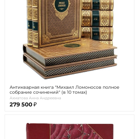
Повод
Религия
Теги
Переплёт
Наличие
Антикварная книга "Михаил Ломоносов полное
собрание сочинений" (в 10 томах)
Ахматова Анна Андреевна
279 500
₽