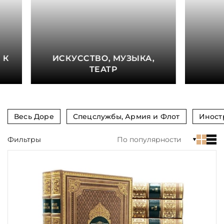
книга
Показать еще
Материал
 К
ИСКУССТВО, МУЗЫКА,
Язык
ТЕАТР
Техника
Автор
Весь Доре
Спецслужбы, Армия и Флот
Иност
Обрез
Фильтры
По популярности
Тиснение
Цвет
Пол и возраст
Кому