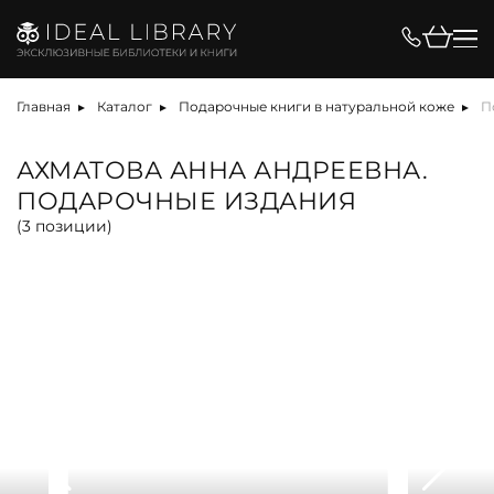
Цена, ₽
Главная
Каталог
Подарочные книги в натуральной коже
П
АХМАТОВА АННА АНДРЕЕВНА.
ПОДАРОЧНЫЕ ИЗДАНИЯ
Вид
(
3
позиции)
альбом
антикварная книга
арт-объект
библиотека
карта