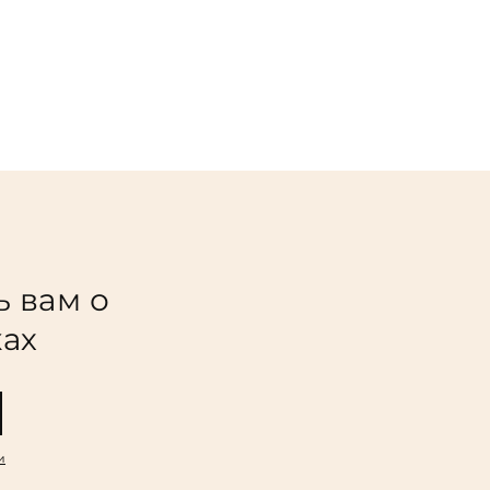
ь вам о
ках
и