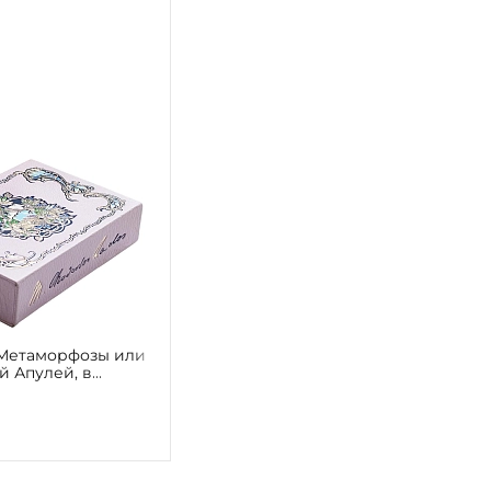
"Метаморфозы или
й Апулей, в