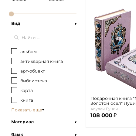
Вид
альбом
антикварная книга
арт-объект
библиотека
карта
Подарочная книга 
книга
Золотой осёл" Луци
футляре
Апулей Луций
Показать еще
108 000
₽
Материал
Язык