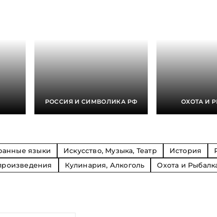
Религия
Спорт и Хобби
на
Путешествия и
Сказки. Басни. Фольклор
открытия
Тайные сообще
ры к
мистика, эзот
Словари. Энциклопедии
Религия
 Рыбалка
Транспорт
оль
Репринты
Экономика и 
Россия и Символика РФ
Энциклопедии
Сатира и Юмор
Словари
и
РОССИЯ И СИМВОЛИКА РФ
ОХОТА И 
ка
ранные языки
Искусство, Музыка, Театр
История
произведения
Кулинария, Алкоголь
Охота и Рыбалк