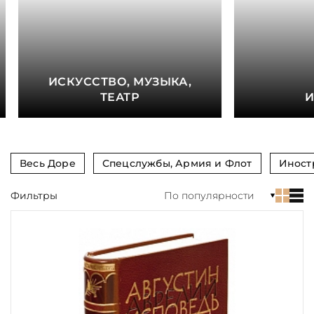
книга
Показать еще
Материал
ИСКУССТВО, МУЗЫКА,
Язык
ТЕАТР
И
Техника
Автор
Весь Доре
Спецслужбы, Армия и Флот
Иност
Обрез
Фильтры
По популярности
Тиснение
Цвет
Пол и возраст
Кому