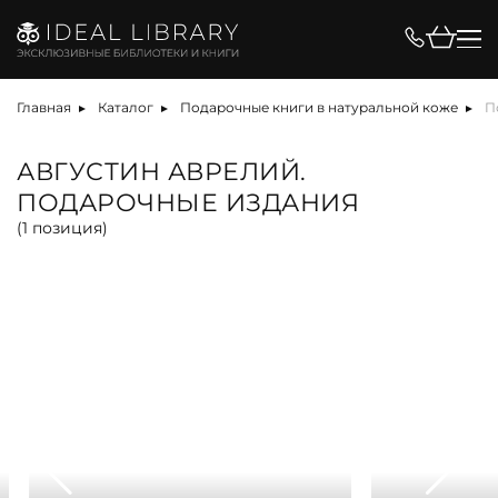
Цена, ₽
Главная
Каталог
Подарочные книги в натуральной коже
П
АВГУСТИН АВРЕЛИЙ.
ПОДАРОЧНЫЕ ИЗДАНИЯ
Вид
(
1
позиция)
альбом
антикварная книга
арт-объект
библиотека
карта