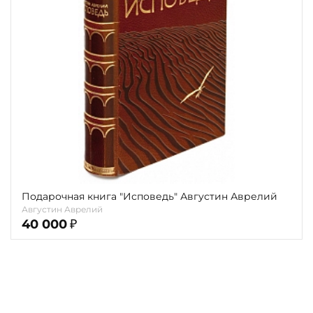
Повод
Религия
Теги
Переплёт
Наличие
Подарочная книга "Исповедь" Августин Аврелий
Августин Аврелий
40 000
₽