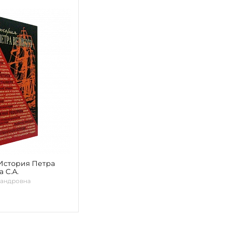
"История Петра
 С.А.
сандровна