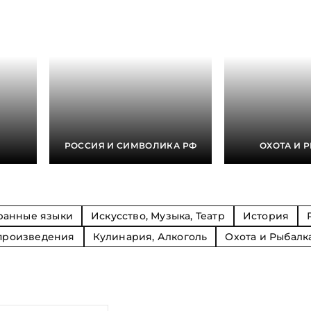
Религия
Спорт и Хобби
на
Путешествия и
Сказки. Басни. Фольклор
открытия
Тайные сообще
ры к
мистика, эзот
Словари. Энциклопедии
Религия
 Рыбалка
Транспорт
оль
Репринты
Экономика и 
Россия и Символика РФ
Энциклопедии
Сатира и Юмор
Словари
и
РОССИЯ И СИМВОЛИКА РФ
ОХОТА И 
ка
ранные языки
Искусство, Музыка, Театр
История
произведения
Кулинария, Алкоголь
Охота и Рыбалк