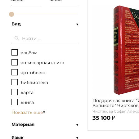
Вид
альбом
антикварная книга
арт-объект
библиотека
карта
Подарочная книга 
книга
Великого" Чистякова
Чистякова Софья Алек
Показать еще
35 100
₽
Материал
Язык