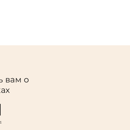
ь вам о
ках
и