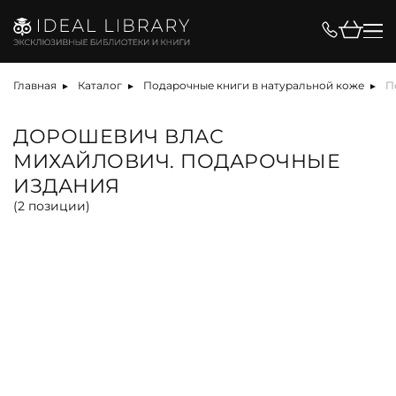
Цена, ₽
Главная
Каталог
Подарочные книги в натуральной коже
П
ДОРОШЕВИЧ ВЛАС
МИХАЙЛОВИЧ. ПОДАРОЧНЫЕ
Вид
ИЗДАНИЯ
(
2
позиции)
альбом
антикварная книга
арт-объект
библиотека
карта