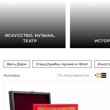
книга
Показать еще
Материал
Язык
ИСКУССТВО, МУЗЫКА,
Техника
ТЕАТР
ИСТО
Автор
Обрез
Весь Доре
Спецслужбы, Армия и Флот
Иност
Тиснение
Фильтры
По популярности
Цвет
Пол и возраст
Кому