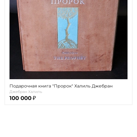
Повод
Религия
Теги
Переплёт
Наличие
Подарочная книга "Пророк" Халиль Джебран
Джебран Халиль
100 000
₽