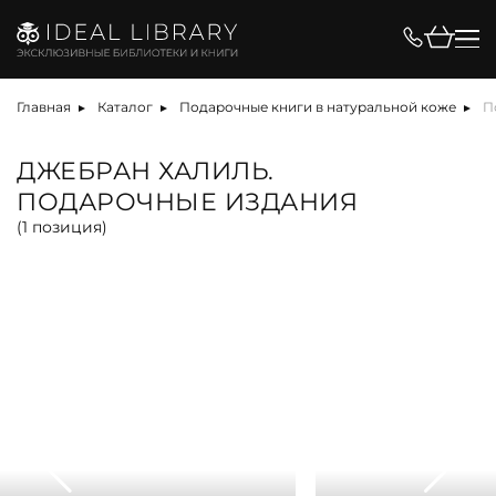
Цена, ₽
Главная
Каталог
Подарочные книги в натуральной коже
П
ДЖЕБРАН ХАЛИЛЬ.
ПОДАРОЧНЫЕ ИЗДАНИЯ
Вид
(
1
позиция)
альбом
антикварная книга
арт-объект
библиотека
карта