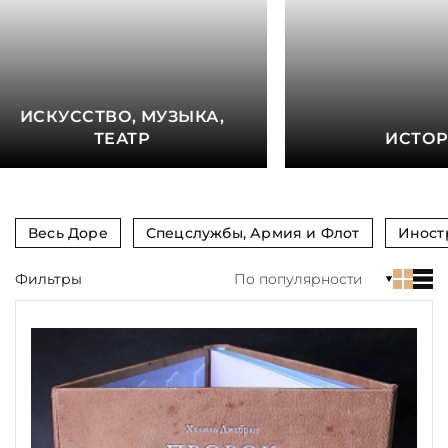
книга
Показать еще
Материал
ИСКУССТВО, МУЗЫКА,
Язык
ТЕАТР
ИСТО
Техника
Автор
Весь Доре
Спецслужбы, Армия и Флот
Иност
Обрез
Фильтры
По популярности
Тиснение
Цвет
Пол и возраст
Кому