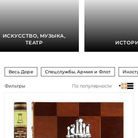
книга
Показать еще
Материал
ИСКУССТВО, МУЗЫКА,
Язык
ТЕАТР
ИСТОР
Техника
Автор
Весь Доре
Спецслужбы, Армия и Флот
Иност
Обрез
Фильтры
По популярности
Тиснение
Цвет
Пол и возраст
Кому