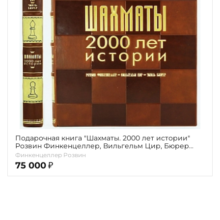
Повод
Религия
Теги
Переплёт
Наличие
Подарочная книга "Шахматы. 2000 лет истории"
Розвин Финкенцеллер, Вильгельм Цир, Бюрер
Эмиль.
Финкенцеллер Розвин
75 000
₽