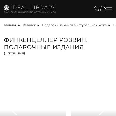
Цена, ₽
Главная
Каталог
Подарочные книги в натуральной коже
П
ФИНКЕНЦЕЛЛЕР РОЗВИН.
ПОДАРОЧНЫЕ ИЗДАНИЯ
Вид
(
1
позиция)
альбом
антикварная книга
арт-объект
библиотека
карта