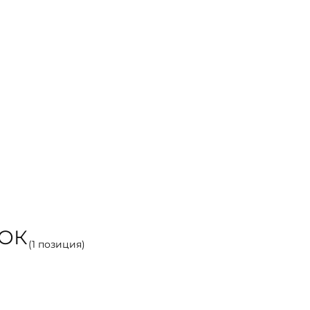
РОК
(
1
позиция)