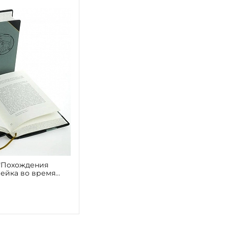
"Похождения
вейка во время
т. (п/к)