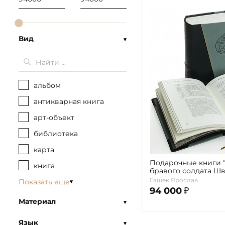
Вид
альбом
антикварная книга
арт-объект
библиотека
карта
Подарочные книги 
книга
бравого солдата Ш
мировой войны" в 2 т
Гашек Ярослав
Показать еще
94 000
₽
Материал
Язык