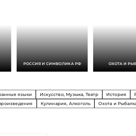
Религия
Спорт и Хобби
на
Путешествия и
Сказки. Басни. Фольклор
открытия
Тайные сообще
ры к
мистика, эзот
Словари. Энциклопедии
Религия
 Рыбалка
Транспорт
оль
Репринты
Экономика и 
Россия и Символика РФ
Энциклопедии
Сатира и Юмор
Словари
и
РОССИЯ И СИМВОЛИКА РФ
ОХОТА И РЫ
ка
ранные языки
Искусство, Музыка, Театр
История
произведения
Кулинария, Алкоголь
Охота и Рыбалк