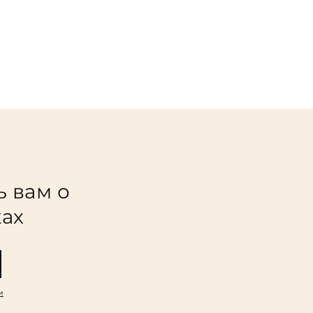
ь вам о
ках
и