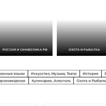
Религия
Спорт и Хобби
на
Путешествия и
Сказки. Басни. Фольклор
открытия
Тайные сообще
ры к
мистика, эзот
Словари. Энциклопедии
Религия
 Рыбалка
Транспорт
оль
Репринты
Экономика и 
Россия и Символика РФ
Энциклопедии
Сатира и Юмор
Словари
и
РОССИЯ И СИМВОЛИКА РФ
ОХОТА И РЫБАЛКА
ка
ранные языки
Искусство, Музыка, Театр
История
произведения
Кулинария, Алкоголь
Охота и Рыбалк